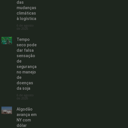
das
mudanças
climáticas
à logística
6 de agosto
de 2026
Tempo
seco pode
dar falsa
sensação
de
segurança
no manejo
de
doenças
da soja
6 de agosto
de 2026
Algodão
avança em
NY com
dólar