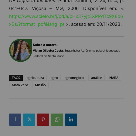
DE
Digitaria insularis
. Planta Daninha, v. 24, n. 4, p.
641-647. Viçosa – MG, 2006. Disponível em: <
https://www.scielo.br/j/pd/a/bHx37yjt3XPPdTc9X8p6
xBs/?format=pdf&lang=pt
>, acesso em: 20/11/2023.
TAGS
agricultura
agro
agronegócio
análise
IHARA
Mato Zero
Missão