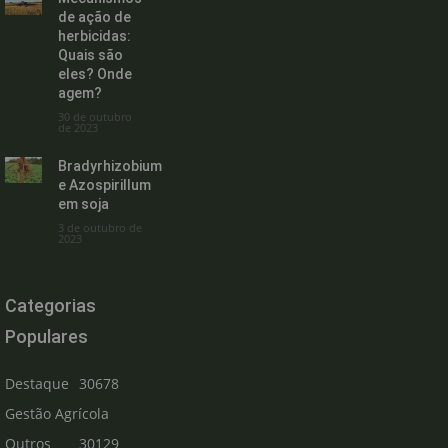
de ação de
herbicidas:
Quais são
eles? Onde
agem?
30 de outubro
de 2023
Bradyrhizobium
e Azospirillum
em soja
3 de outubro de
2023
Categorias
Populares
Destaque
30678
Gestão Agrícola
Outros
30129