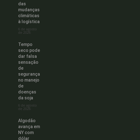
das
mudanças
climáticas
à logística
6 de agosto
de 2026
Tempo
seco pode
dar falsa
sensação
de
segurança
no manejo
de
doenças
da soja
6 de agosto
de 2026
Algodão
avança em
NY com
dólar