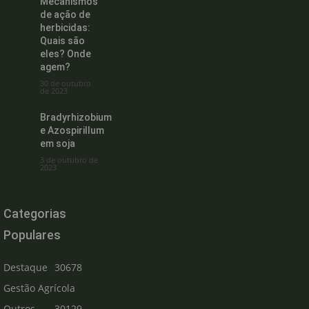
Mecanismos
de ação de
herbicidas:
Quais são
eles? Onde
agem?
30 de outubro
de 2023
Bradyrhizobium
e Azospirillum
em soja
3 de outubro de
2023
Categorias
Populares
Destaque
30678
Gestão Agrícola
Outros
30129