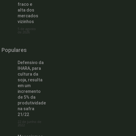
fraco e
alta dos
mercados
vizinhos
5 de agosto
de 2026
Populares
Defensivo da
IHARA, para
cultura da
soja, resulta
em um
incremento
de 5% da
produtividade
na safra
21/22
22 de junho de
2022