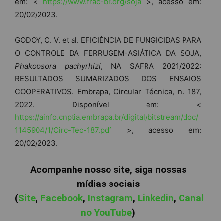
em: <
https://www.frac-br.org/soja
>, acesso em:
20/02/2023.
GODOY, C. V. et al. EFICIÊNCIA DE FUNGICIDAS PARA
O CONTROLE DA FERRUGEM-ASIÁTICA DA SOJA,
Phakopsora pachyrhizi
, NA SAFRA 2021/2022:
RESULTADOS SUMARIZADOS DOS ENSAIOS
COOPERATIVOS. Embrapa, Circular Técnica, n. 187,
2022. Disponível em: <
https://ainfo.cnptia.embrapa.br/digital/bitstream/doc/
1145904/1/Circ-Tec-187.pdf
>, acesso em:
20/02/2023.
Acompanhe nosso site, siga nossas
mídias sociais
(
Site
,
Facebook
,
Instagram
,
Linkedin
,
Canal
no YouTube
)