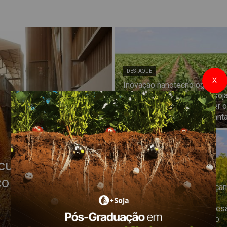
DESTAQUE
X
Inovação nanotecnológica
aumenta a resistência da soj
excesso de luz e favorecer o
crescimento inicial das plant
cua sob pressão
DESTAQUE
o da safrinha
Canola/RS: Lavouras avança
para fases reprodutivas e
mantêm bom potencial, apes
danos pontuais por granizo