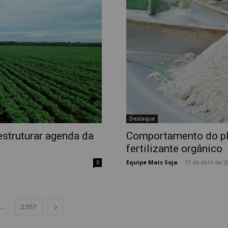
Destaque
estruturar agenda da
Comportamento do pH
fertilizante orgânico
Equipe Mais Soja
-
13 de abril de 2
0
...
2.557