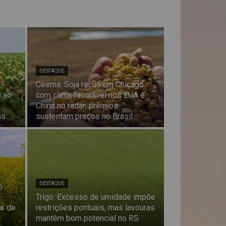
DESTAQUE
Ceema: Soja recua em Chicago
a ao
com clima favorável nos EUA e
China no radar; prêmios
as
sustentam preços no Brasil
DESTAQUE
m
Trigo: Excesso de umidade impõe
ar de
restrições pontuais, mas lavouras
mantêm bom potencial no RS