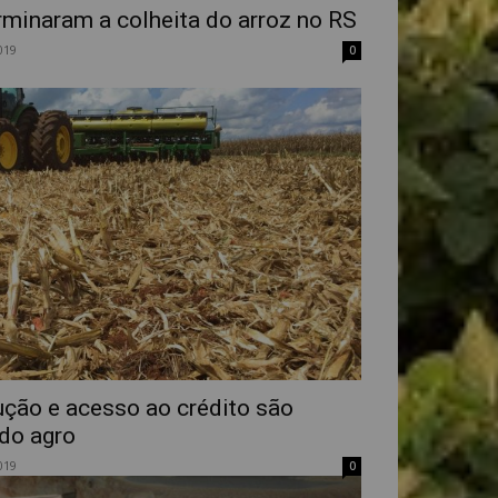
rminaram a colheita do arroz no RS
019
0
ução e acesso ao crédito são
do agro
019
0