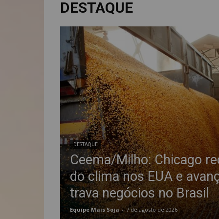
DESTAQUE
DESTAQUE
Ceema/Milho: Chicago re
do clima nos EUA e avanç
trava negócios no Brasil
Equipe Mais Soja
-
7 de agosto de 2026