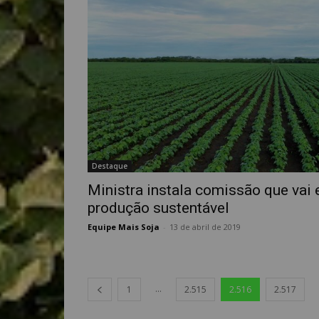
Destaque
Ministra instala comissão que vai 
produção sustentável
Equipe Mais Soja
-
13 de abril de 2019
...
1
2.515
2.516
2.517