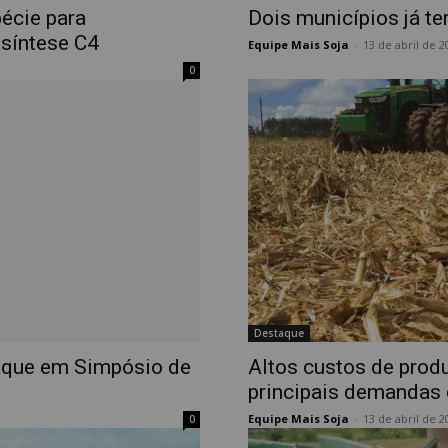
écie para
Dois municípios já te
ssíntese C4
Equipe Mais Soja
-
13 de abril de 2
0
Destaque
taque em Simpósio de
Altos custos de prod
principais demandas 
Equipe Mais Soja
-
13 de abril de 2
0