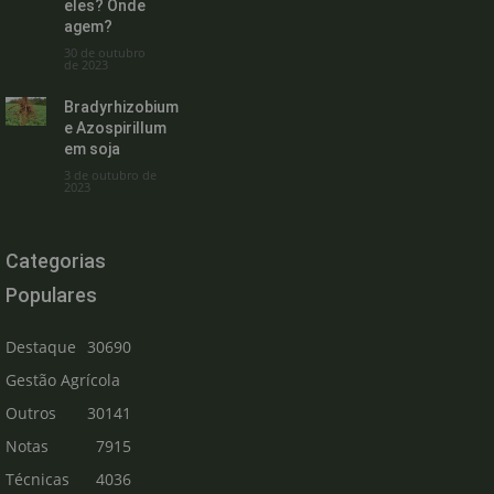
eles? Onde
agem?
30 de outubro
de 2023
Bradyrhizobium
e Azospirillum
em soja
3 de outubro de
2023
Categorias
Populares
Destaque
30690
Gestão Agrícola
Outros
30141
Notas
7915
Técnicas
4036