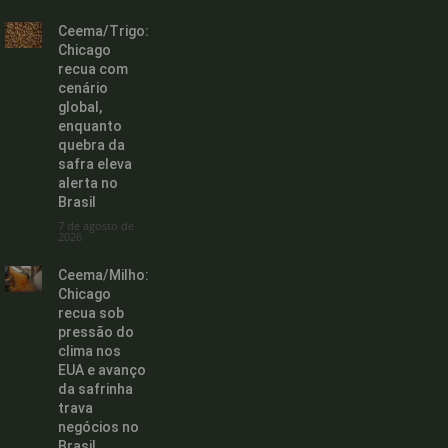
Ceema/Trigo:
Chicago
recua com
cenário
global,
enquanto
quebra da
safra eleva
alerta no
Brasil
7 de agosto de
2026
Ceema/Milho:
Chicago
recua sob
pressão do
clima nos
EUA e avanço
da safrinha
trava
negócios no
Brasil