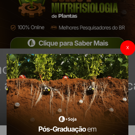
X
lho deve começar com
 às condições climátic