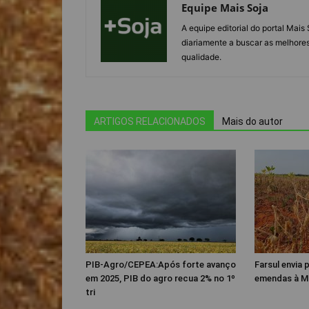
Equipe Mais Soja
A equipe editorial do portal Mai
diariamente a buscar as melhores
qualidade.
ARTIGOS RELACIONADOS
Mais do autor
PIB-Agro/CEPEA:Após forte avanço
Farsul envia
em 2025, PIB do agro recua 2% no 1º
emendas à M
tri