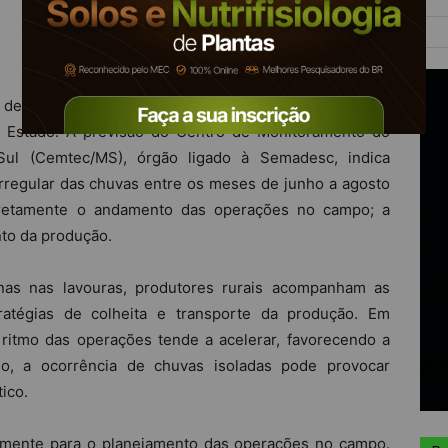
 deve começar no final de maio, em meio a um cenário
o Estado. A previsão do Centro de Monitoramento do
l (Cemtec/MS), órgão ligado à Semadesc, indica
irregular das chuvas entre os meses de junho a agosto
diretamente o andamento das operações no campo; a
nto da produção.
as nas lavouras, produtores rurais acompanham as
tratégias de colheita e transporte da produção. Em
 ritmo das operações tende a acelerar, favorecendo a
do, a ocorrência de chuvas isoladas pode provocar
tico.
palmente para o planejamento das operações no campo.