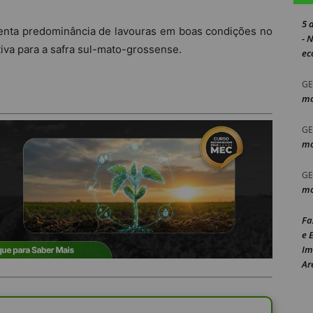
5 
enta predominância de lavouras em boas condições no
- 
iva para a safra sul-mato-grossense.
ec
GE
mo
GE
mo
GE
mo
Fa
e 
Im
Ar