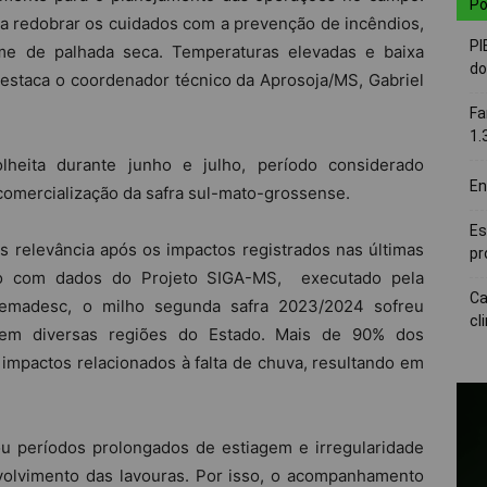
Po
sa redobrar os cuidados com a prevenção de incêndios,
PI
me de palhada seca. Temperaturas elevadas e baixa
do
estaca o coordenador técnico da Aprosoja/MS, Gabriel
Fa
1.
lheita durante junho e julho, período considerado
En
comercialização da safra sul-mato-grossense.
Es
 relevância após os impactos registrados nas últimas
pr
o com dados do Projeto SIGA-MS, executado pela
Ca
emadesc, o milho segunda safra 2023/2024 sofreu
cl
 em diversas regiões do Estado. Mais de 90% dos
impactos relacionados à falta de chuva, resultando em
ou períodos prolongados de estiagem e irregularidade
volvimento das lavouras. Por isso, o acompanhamento