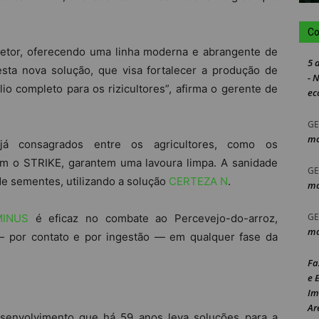
Co
setor, oferecendo uma linha moderna e abrangente de
5 
sta nova solução, que visa fortalecer a produção de
- 
lio completo para os rizicultores”, afirma o gerente de
ec
GE
mo
já consagrados entre os agricultores, como os
com o STRIKE, garantem uma lavoura limpa. A sanidade
GE
de sementes, utilizando a solução
CERTEZA N
.
mo
GE
MINUS
é eficaz no combate ao Percevejo-do-arroz,
mo
 por contato e por ingestão — em qualquer fase da
Fa
e 
Im
Ar
envolvimento que há 59 anos leva soluções para a