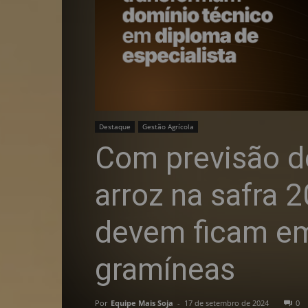
Destaque
Gestão Agrícola
Com previsão d
arroz na safra 
devem ficam em 
gramíneas
Por
Equipe Mais Soja
-
17 de setembro de 2024
0