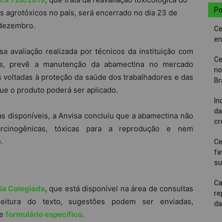
Po
s agrotóxicos no país, será encerrado no dia 23 de
dezembro.
Ce
en
sa avaliação realizada por técnicos da instituição com
Ce
icas, prevê a manutenção da abamectina no mercado
no
s voltadas à proteção da saúde dos trabalhadores e das
Br
e o produto poderá ser aplicado.
In
da
 disponíveis, a Anvisa concluiu que a abamectina não
cr
carcinogênicas, tóxicas para a reprodução e nem
.
Ce
fa
su
Ca
ia Colegiada
, que está disponível na área de consultas
re
eitura do texto, sugestões podem ser enviadas,
da
de
formulário específico
.