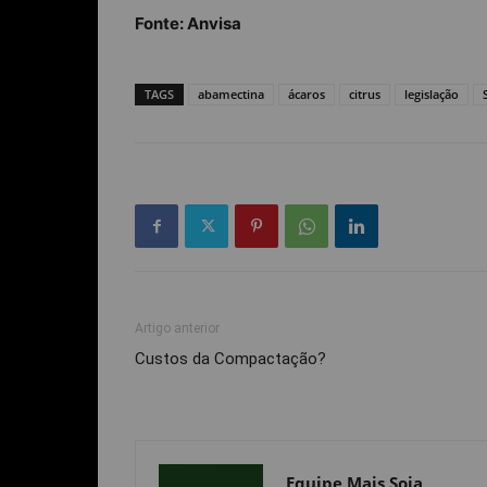
Fonte: Anvisa
TAGS
abamectina
ácaros
citrus
legislação
Artigo anterior
Custos da Compactação?
Equipe Mais Soja