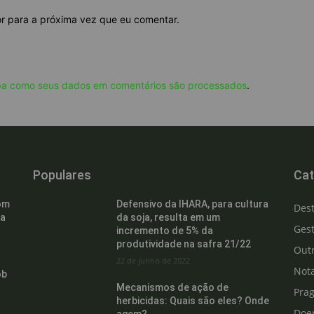
or para a próxima vez que eu comentar.
ba como seus dados em comentários são processados
.
Populares
Cat
om
Defensivo da IHARA, para cultura
Des
ra
da soja, resulta em um
Gest
incremento de 5% da
produtividade na safra 21/22
Out
22 de junho de 2022
Not
ob
Mecanismos de ação de
Pra
herbicidas: Quais são eles? Onde
Doe
agem?