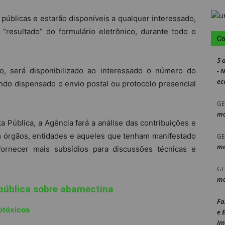
públicas e estarão disponíveis a qualquer interessado,
resultado” do formulário eletrônico, durante todo o
Co
5 
o, será disponibilizado ao interessado o número do
- 
ec
endo dispensado o envio postal ou protocolo presencial
GE
mo
Pública, a Agência fará a análise das contribuições e
m órgãos, entidades e aqueles que tenham manifestado
GE
mo
fornecer mais subsídios para discussões técnicas e
GE
mo
 pública sobre abamectina
Fa
tóxicos
e 
Im