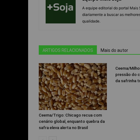
A equipe editorial do portal Mai
diariamente a buscar as melhores
qualidade.
ARTIGOS RELACIONADOS
Mais do autor
Ceema/Milho:
pressão do c
da safrinha t
Ceema/Trigo: Chicago recua com
cenário global, enquanto quebra da
safra eleva alerta no Brasil