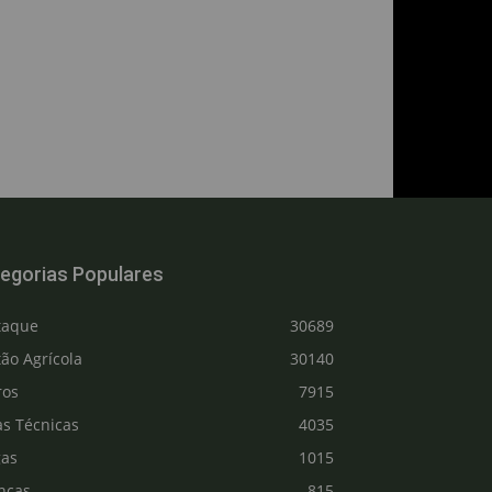
egorias Populares
taque
30689
ão Agrícola
30140
ros
7915
as Técnicas
4035
gas
1015
nças
815