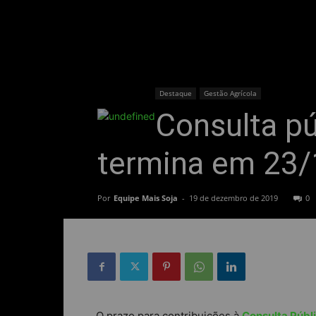
Destaque
Gestão Agrícola
Consulta p
termina em 23/
Por
Equipe Mais Soja
-
19 de dezembro de 2019
0
O prazo para contribuições à
Consulta Públ