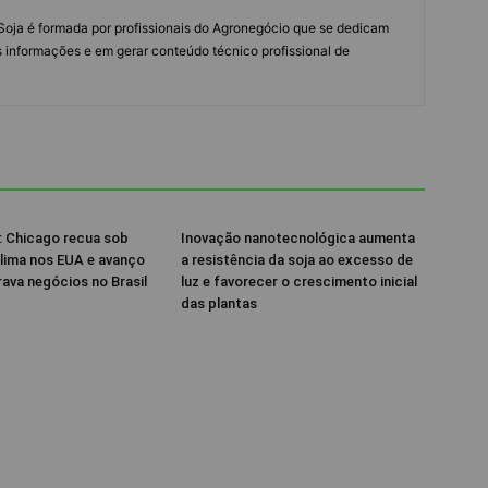
s Soja é formada por profissionais do Agronegócio que se dedicam
 informações e em gerar conteúdo técnico profissional de
 Chicago recua sob
Inovação nanotecnológica aumenta
lima nos EUA e avanço
a resistência da soja ao excesso de
rava negócios no Brasil
luz e favorecer o crescimento inicial
das plantas