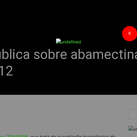
X
ública sobre abamectin
12
ica 728/2019
, que trata da reavaliação toxicológica do