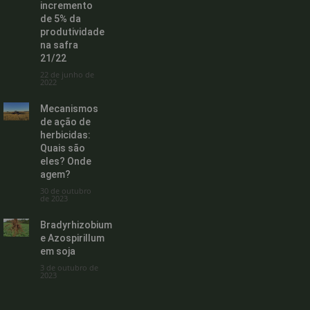
incremento
de 5% da
produtividade
na safra
21/22
22 de junho de
2022
Mecanismos
de ação de
herbicidas:
Quais são
eles? Onde
agem?
30 de outubro
de 2023
Bradyrhizobium
e Azospirillum
em soja
3 de outubro de
2023