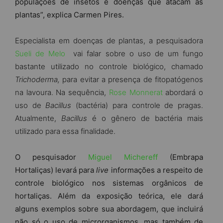
populações de insetos e doenças que atacam as
plantas”, explica Carmen Pires.
Especialista em doenças de plantas, a pesquisadora
Sueli de Melo
vai falar sobre o uso de um fungo
bastante utilizado no controle biológico, chamado
Trichoderma,
para evitar a presença de fitopatógenos
na lavoura.
Na sequência,
Rose Monnerat
abordará o
uso de
Bacillus
(bactéria) para controle de pragas.
Atualmente,
Bacillus
é o gênero de bactéria mais
utilizado para essa finalidade.
O pesquisador
Miguel Michereff
(Embrapa
Hortaliças) levará para
live
informações a respeito de
controle biológico nos sistemas orgânicos de
hortaliças. Além da exposição teórica, ele dará
alguns exemplos sobre sua abordagem, que incluirá
não só o uso de microrganismos, mas também de