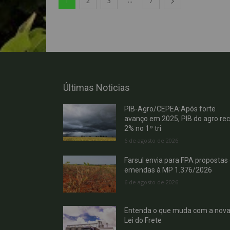
...
1
2
3
7
Últimas Noticias
PIB-Agro/CEPEA:Após forte
avanço em 2025, PIB do agro re
2% no 1º tri
6 de agosto de 2026
Farsul envia para FPA propostas
emendas à MP 1.376/2026
6 de agosto de 2026
Entenda o que muda com a nov
Lei do Frete