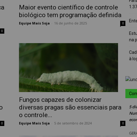
Far
ca
Maior evento científico de controle
1.3
biológico tem programação definida
Ent
Equipe Mais Soja
-
16 de junho de 2025
0
0
Est
na 
Cad
à lo
Com
Fungos capazes de colonizar
o
diversas pragas são essenciais para
5 di
Nun
o controle...
eco
Equipe Mais Soja
-
5 de setembro de 2024
0
0
GER