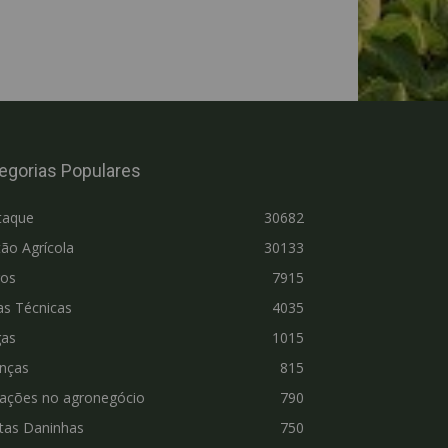
egorias Populares
taque
30682
ão Agrícola
30133
ros
7915
as Técnicas
4035
gas
1015
nças
815
vações no agronegócio
790
tas Daninhas
750