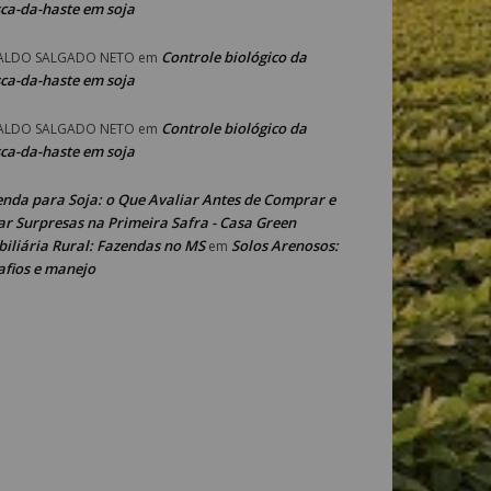
ca-da-haste em soja
Controle biológico da
ALDO SALGADO NETO
em
ca-da-haste em soja
Controle biológico da
ALDO SALGADO NETO
em
ca-da-haste em soja
enda para Soja: o Que Avaliar Antes de Comprar e
ar Surpresas na Primeira Safra - Casa Green
iliária Rural: Fazendas no MS
Solos Arenosos:
em
afios e manejo