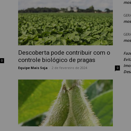
mos
GER
mos
GER
mos
Descoberta pode contribuir com o
Faz
controle biológico de pragas
Evit
0
Imob
Equipe Mais Soja
-
2 de fevereiro de 2024
0
Des