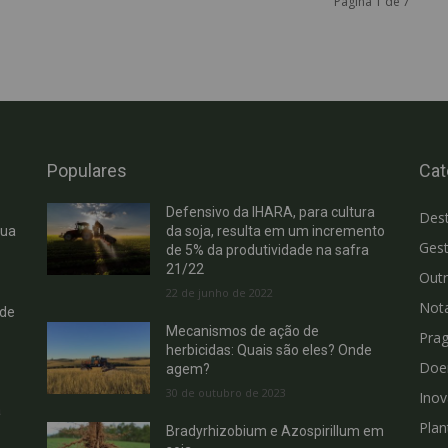
Página 1 de 7
Populares
Cat
Defensivo da IHARA, para cultura
Des
cua
da soja, resulta em um incremento
Gest
de 5% da produtividade na safra
21/22
Out
22 de junho de 2022
Not
 de
Mecanismos de ação de
Pra
herbicidas: Quais são eles? Onde
Doe
agem?
30 de outubro de 2023
Ino
a
Plan
Bradyrhizobium e Azospirillum em