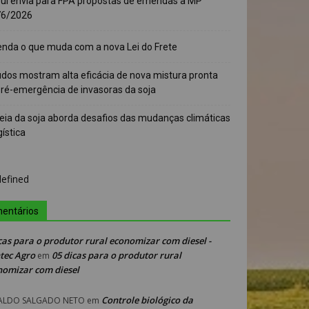
sul envia para FPA propostas de emendas à MP
76/2026
enda o que muda com a nova Lei do Frete
udos mostram alta eficácia de nova mistura pronta
pré-emergência de invasoras da soja
eia da soja aborda desafios das mudanças climáticas
gística
entários
cas para o produtor rural economizar com diesel -
tec Agro
05 dicas para o produtor rural
em
nomizar com diesel
Controle biológico da
ALDO SALGADO NETO
em