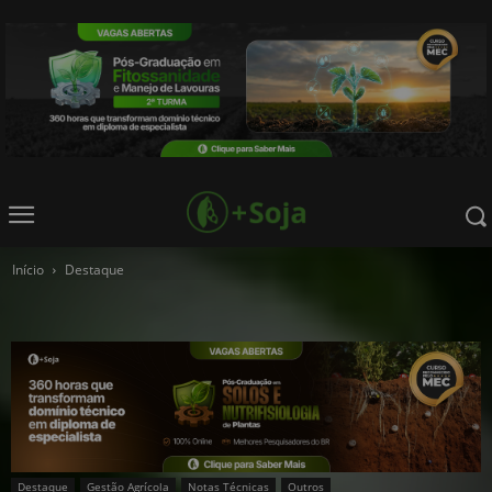
Início
Destaque
Destaque
Gestão Agrícola
Notas Técnicas
Outros