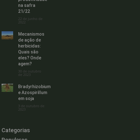
na safra
21/22
22 de junho de
2022
Mecanismos
de ação de
herbicidas:
Quais são
eles? Onde
agem?
30 de outubro
de 2023
Bradyrhizobium
e Azospirillum
em soja
3 de outubro de
2023
Categorias
Populares