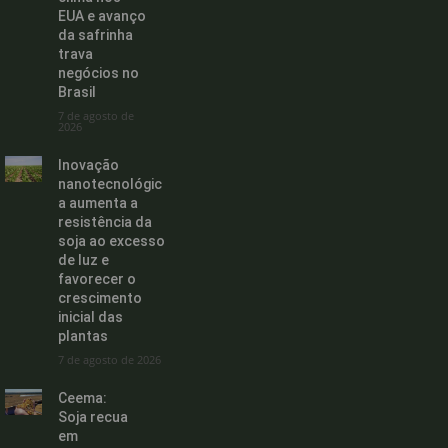
EUA e avanço
da safrinha
trava
negócios no
Brasil
7 de agosto de
2026
Inovação
nanotecnológic
a aumenta a
resistência da
soja ao excesso
de luz e
favorecer o
crescimento
inicial das
plantas
7 de agosto de 2026
Ceema:
Soja recua
em