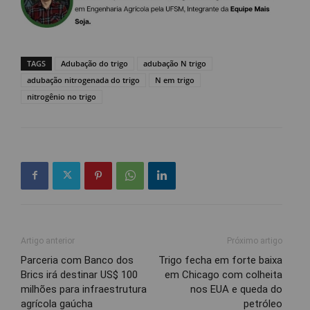
TAGS
Adubação do trigo
adubação N trigo
adubação nitrogenada do trigo
N em trigo
nitrogênio no trigo
Artigo anterior
Próximo artigo
Parceria com Banco dos
Trigo fecha em forte baixa
Brics irá destinar US$ 100
em Chicago com colheita
milhões para infraestrutura
nos EUA e queda do
agrícola gaúcha
petróleo