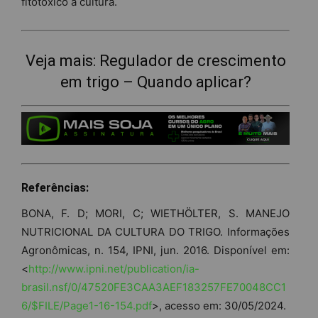
fitotóxico à cultura.
Veja mais:
Regulador de crescimento
em trigo – Quando aplicar?
Referências:
BONA, F. D; MORI, C; WIETHÖLTER, S. MANEJO
NUTRICIONAL DA CULTURA DO TRIGO. Informações
Agronômicas, n. 154, IPNI, jun. 2016. Disponível em:
<
http://www.ipni.net/publication/ia-
brasil.nsf/0/47520FE3CAA3AEF183257FE70048CC1
6/$FILE/Page1-16-154.pdf
>, acesso em: 30/05/2024.