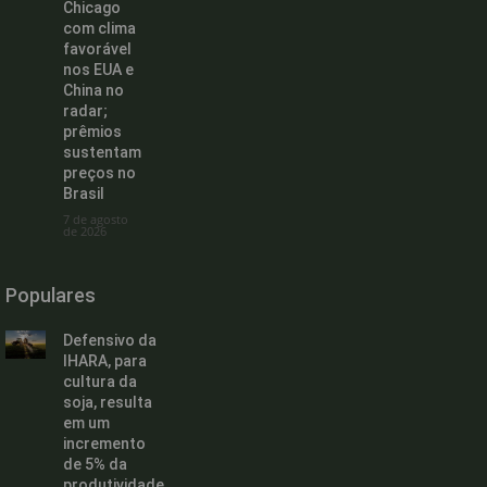
Chicago
com clima
favorável
nos EUA e
China no
radar;
prêmios
sustentam
preços no
Brasil
7 de agosto
de 2026
Populares
Defensivo da
IHARA, para
cultura da
soja, resulta
em um
incremento
de 5% da
produtividade