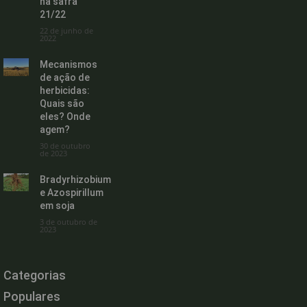
na safra
21/22
22 de junho de
2022
Mecanismos
de ação de
herbicidas:
Quais são
eles? Onde
agem?
30 de outubro
de 2023
Bradyrhizobium
e Azospirillum
em soja
3 de outubro de
2023
Categorias
Populares