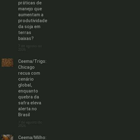
práticas de
manejo que
aumentam a
produtividade
da soja em
terras
baixas?
7 de agosto de
2026
Ceema/Trigo:
Chicago
recua com
cenário
global,
enquanto
quebra da
safra eleva
alerta no
Brasil
7 de agosto de
2026
Ceema/Milho: