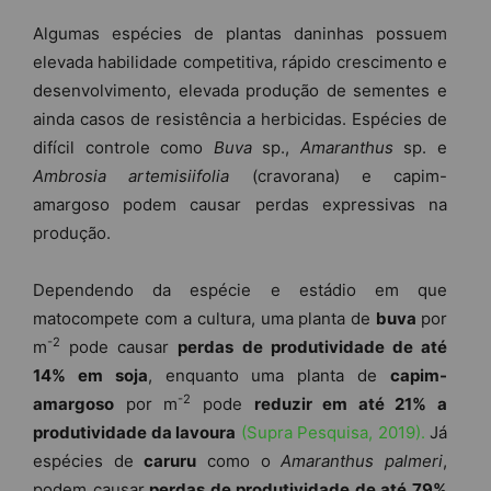
Algumas espécies de plantas daninhas possuem
elevada habilidade competitiva, rápido crescimento e
desenvolvimento, elevada produção de sementes e
ainda casos de resistência a herbicidas. Espécies de
difícil controle como
Buva
sp.,
Amaranthus
sp. e
Ambrosia artemisiifolia
(cravorana) e capim-
amargoso podem causar perdas expressivas na
produção.
Dependendo da espécie e estádio em que
matocompete com a cultura, uma planta de
buva
por
-2
m
pode causar
perdas de produtividade de até
14% em soja
, enquanto uma planta de
capim-
-2
amargoso
por m
pode
reduzir em até 21% a
produtividade da lavoura
(Supra Pesquisa, 2019).
Já
espécies de
caruru
como o
Amaranthus palmeri
,
podem causar
perdas de produtividade de até 79%