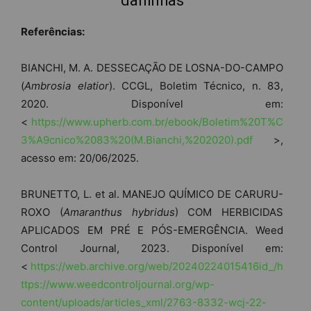
daninhas
Referências:
BIANCHI, M. A. DESSECAÇÃO DE LOSNA-DO-CAMPO
(
Ambrosia elatior
). CCGL, Boletim Técnico, n. 83,
2020. Disponível em:
<
https://www.upherb.com.br/ebook/Boletim%20T%C
3%A9cnico%2083%20(M.Bianchi,%202020).pdf
>,
acesso em: 20/06/2025.
BRUNETTO, L. et al. MANEJO QUÍMICO DE CARURU-
ROXO (
Amaranthus hybridus
) COM HERBICIDAS
APLICADOS EM PRÉ E PÓS-EMERGÊNCIA. Weed
Control Journal, 2023. Disponível em:
<
https://web.archive.org/web/20240224015416id_/h
ttps://www.weedcontroljournal.org/wp-
content/uploads/articles_xml/2763-8332-wcj-22-