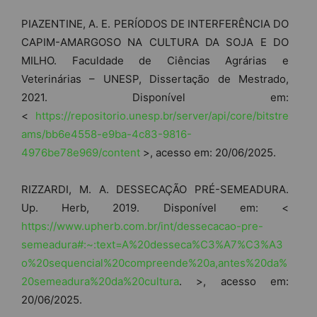
PIAZENTINE, A. E. PERÍODOS DE INTERFERÊNCIA DO
CAPIM-AMARGOSO NA CULTURA DA SOJA E DO
MILHO. Faculdade de Ciências Agrárias e
Veterinárias – UNESP, Dissertação de Mestrado,
2021. Disponível em:
<
https://repositorio.unesp.br/server/api/core/bitstre
ams/bb6e4558-e9ba-4c83-9816-
4976be78e969/content
>, acesso em: 20/06/2025.
RIZZARDI, M. A. DESSECAÇÃO PRÉ-SEMEADURA.
Up. Herb, 2019. Disponível em: <
https://www.upherb.com.br/int/dessecacao-pre-
semeadura#:~:text=A%20desseca%C3%A7%C3%A3
o%20sequencial%20compreende%20a,antes%20da%
20semeadura%20da%20cultura
. >, acesso em:
20/06/2025.