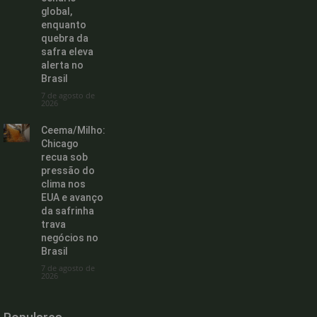
global,
enquanto
quebra da
safra eleva
alerta no
Brasil
7 de agosto de
2026
Ceema/Milho:
Chicago
recua sob
pressão do
clima nos
EUA e avanço
da safrinha
trava
negócios no
Brasil
7 de agosto de
2026