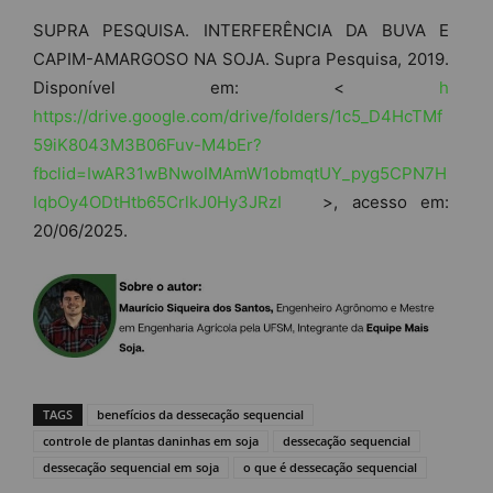
SUPRA PESQUISA. INTERFERÊNCIA DA BUVA E
CAPIM-AMARGOSO NA SOJA. Supra Pesquisa, 2019.
Disponível em: <
h
https://drive.google.com/drive/folders/1c5_D4HcTMf
59iK8043M3B06Fuv-M4bEr?
fbclid=IwAR31wBNwoIMAmW1obmqtUY_pyg5CPN7H
IqbOy4ODtHtb65CrlkJ0Hy3JRzI
>, acesso em:
20/06/2025.
TAGS
benefícios da dessecação sequencial
controle de plantas daninhas em soja
dessecação sequencial
dessecação sequencial em soja
o que é dessecação sequencial