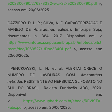
e202300790/2763-8332-wcj-22-e202300790.pdf
>,
acesso em: 20/06/2025.
GAZZIERO, D. L. P.; SILVA, A. F. CARACTERIZAÇÃO E
MANEJO DE
Amaranthus palmeri
. Embrapa Soja,
documentos, n. 384, 2017. Disponível em: <
https://www.infoteca.cnptia.embrapa.br/infoteca/bitst
ream/doc/1069527/1/Doc384OL.pdf
>, acesso em:
20/06/2025.
PENCKOWSKI, L. H. et al. ALERTA! CRECE O
NÚMERO DE LAVOURAS COM
Amaranthus
hybridus
RESISTENTE AO HERBICIDA GLIFOSATO NO
SUL DO BRASIL. Revista Fundação ABC, 2020.
Disponível em:
<
https://www.upherb.com.br/ebook/REVISTA-
Fabc.pdf
>, acesso em: 20/06/2025.