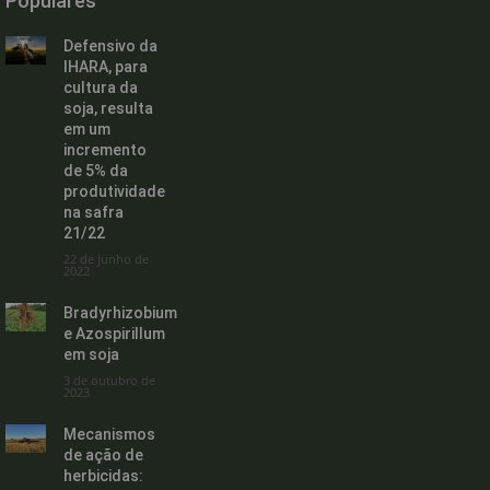
Populares
Defensivo da
IHARA, para
cultura da
soja, resulta
em um
incremento
de 5% da
produtividade
na safra
21/22
22 de junho de
2022
Bradyrhizobium
e Azospirillum
em soja
3 de outubro de
2023
Mecanismos
de ação de
herbicidas: