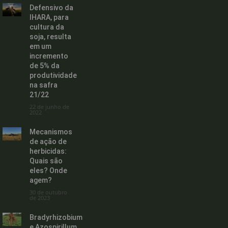
Defensivo da
IHARA, para
cultura da
soja, resulta
em um
incremento
de 5% da
produtividade
na safra
21/22
22 de junho de
2022
Mecanismos
de ação de
herbicidas:
Quais são
eles? Onde
agem?
30 de outubro
de 2023
Bradyrhizobium
e Azospirillum