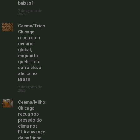
baixas?
7 de agosto de
2026
Ceema/Trigo:
Chicago
recua com
cenário
global,
enquanto
quebra da
safra eleva
alerta no
Brasil
7 de agosto de
2026
Ceema/Milho:
Chicago
recua sob
pressão do
clima nos
EUA e avanço
da safrinha