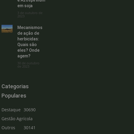
e Azospirillum
em soja
3 de outubro de
2023
Mecanismos
de ação de
herbicidas:
Quais são
eles? Onde
agem?
30 de outubro
de 2023
Categorias
Populares
Destaque
30690
Gestão Agrícola
Outros
30141