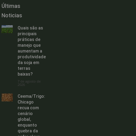
Últimas
Noticias
Quais são as
principais
práticas de
manejo que
aumentam a
produtividade
da soja em
terras
baixas?
7 de agosto de
2026
Ceema/Trigo:
Chicago
recua com
cenário
global,
enquanto
quebra da