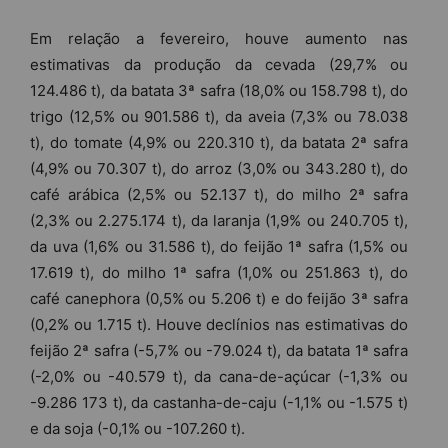
Em relação a fevereiro, houve aumento nas
estimativas da produção da cevada (29,7% ou
124.486 t), da batata 3ª safra (18,0% ou 158.798 t), do
trigo (12,5% ou 901.586 t), da aveia (7,3% ou 78.038
t), do tomate (4,9% ou 220.310 t), da batata 2ª safra
(4,9% ou 70.307 t), do arroz (3,0% ou 343.280 t), do
café arábica (2,5% ou 52.137 t), do milho 2ª safra
(2,3% ou 2.275.174 t), da laranja (1,9% ou 240.705 t),
da uva (1,6% ou 31.586 t), do feijão 1ª safra (1,5% ou
17.619 t), do milho 1ª safra (1,0% ou 251.863 t), do
café canephora (0,5% ou 5.206 t) e do feijão 3ª safra
(0,2% ou 1.715 t). Houve declínios nas estimativas do
feijão 2ª safra (-5,7% ou -79.024 t), da batata 1ª safra
(-2,0% ou -40.579 t), da cana-de-açúcar (-1,3% ou
-9.286 173 t), da castanha-de-caju (-1,1% ou -1.575 t)
e da soja (-0,1% ou -107.260 t).