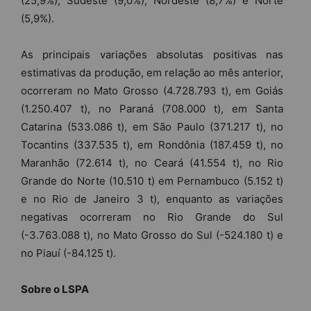
(25,9%), Sudeste (9,0%), Nordeste (8,7%) e Norte
(5,9%).
As principais variações absolutas positivas nas
estimativas da produção, em relação ao mês anterior,
ocorreram no Mato Grosso (4.728.793 t), em Goiás
(1.250.407 t), no Paraná (708.000 t), em Santa
Catarina (533.086 t), em São Paulo (371.217 t), no
Tocantins (337.535 t), em Rondônia (187.459 t), no
Maranhão (72.614 t), no Ceará (41.554 t), no Rio
Grande do Norte (10.510 t) em Pernambuco (5.152 t)
e no Rio de Janeiro 3 t), enquanto as variações
negativas ocorreram no Rio Grande do Sul
(-3.763.088 t), no Mato Grosso do Sul (-524.180 t) e
no Piauí (-84.125 t).
Sobre o LSPA