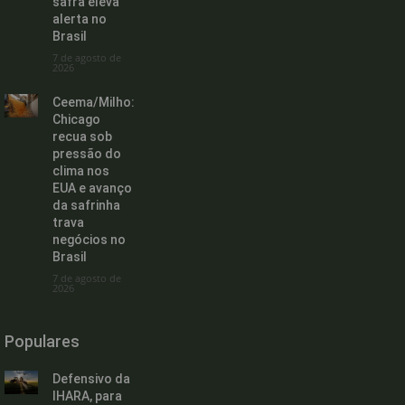
safra eleva
alerta no
Brasil
7 de agosto de
2026
Ceema/Milho:
Chicago
recua sob
pressão do
clima nos
EUA e avanço
da safrinha
trava
negócios no
Brasil
7 de agosto de
2026
Populares
Defensivo da
IHARA, para