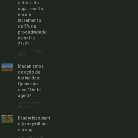
cultura da
soja, resulta
em um
incremento
de 5% da
produtividade
na safra
21/22
22 de junho de
2022
Mecanismos
de ação de
herbicidas:
Quais são
eles? Onde
agem?
30 de outubro
de 2023
Bradyrhizobium
e Azospirillum
em soja
3 de outubro de