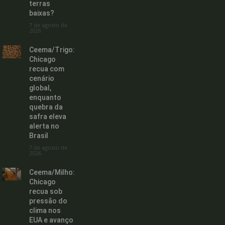
terras
baixas?
7 de agosto de
2026
Ceema/Trigo:
Chicago
recua com
cenário
global,
enquanto
quebra da
safra eleva
alerta no
Brasil
7 de agosto de
2026
Ceema/Milho:
Chicago
recua sob
pressão do
clima nos
EUA e avanço