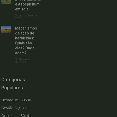
e Azospirillum
em soja
3 de outubro de
2023
Mecanismos
de ação de
herbicidas:
Quais são
eles? Onde
agem?
30 de outubro
de 2023
Categorias
Populares
Destaque
30690
Gestão Agrícola
Outros
30141