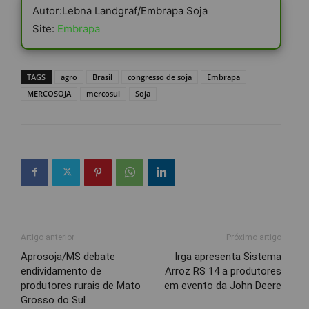
Autor:Lebna Landgraf/Embrapa Soja
Site:
Embrapa
TAGS
agro
Brasil
congresso de soja
Embrapa
MERCOSOJA
mercosul
Soja
Artigo anterior
Próximo artigo
Aprosoja/MS debate
Irga apresenta Sistema
endividamento de
Arroz RS 14 a produtores
produtores rurais de Mato
em evento da John Deere
Grosso do Sul