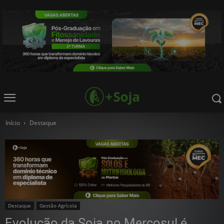
Início
Destaque
Destaque
Gestão Agrícola
Evolução da Soja no Mercosul é