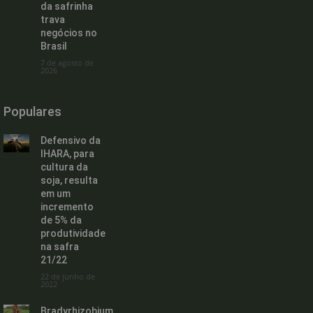
da safrinha
trava
negócios no
Brasil
7 de agosto de
2026
Populares
Defensivo da
IHARA, para
cultura da
soja, resulta
em um
incremento
de 5% da
produtividade
na safra
21/22
22 de junho de
2022
Bradyrhizobium