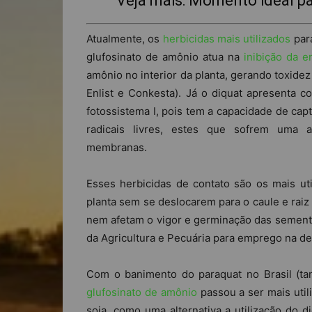
Veja mais:
Momento ideal pa
Atualmente, os
herbicidas mais utilizados
para
glufosinato de amônio atua na
inibição da e
amônio no interior da planta, gerando toxide
Enlist e Conkesta). Já o diquat apresenta 
fotossistema I, pois tem a capacidade de cap
radicais livres, estes que sofrem uma 
membranas.
Esses herbicidas de contato são os mais ut
planta sem se deslocarem para o caule e raiz
nem afetam o vigor e germinação das sementes
da Agricultura e Pecuária para emprego na d
Com o banimento do paraquat no Brasil (tam
glufosinato de amônio
passou a ser mais util
soja, como uma alternativa a utilização do d