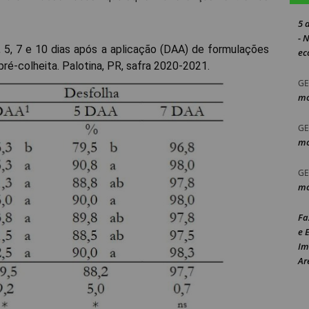
5 
- 
, 5, 7 e 10 dias após a aplicação (DAA) de formulações
ec
ré-colheita. Palotina, PR, safra 2020-2021.
GE
mo
GE
mo
GE
mo
Fa
e 
Im
Ar