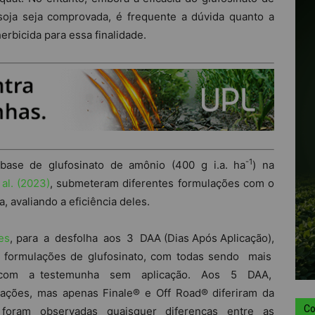
soja seja comprovada, é frequente a dúvida quanto a
erbicida para essa finalidade.
-1
ase de glufosinato de amônio (400 g i.a. ha
) na
 al. (2023)
, submeteram diferentes formulações com o
, avaliando a eficiência deles.
es
, para a desfolha aos 3 DAA (Dias Após Aplicação),
 formulações de glufosinato, com todas sendo mais
 com a testemunha sem aplicação. Aos 5 DAA,
ações, mas apenas Finale® e Off Road® diferiram da
Co
 foram observadas quaisquer diferenças entre as