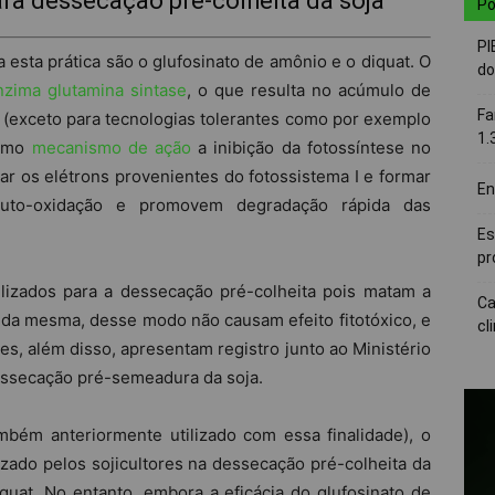
ra dessecação pré-colheita da soja
Po
PI
 esta prática são o glufosinato de amônio e o diquat. O
do
nzima glutamina sintase
, o que resulta no acúmulo de
Fa
z (exceto para tecnologias tolerantes como por exemplo
1.
como
mecanismo de ação
a inibição da fotossíntese no
tar os elétrons provenientes do fotossistema I e formar
En
auto-oxidação e promovem degradação rápida das
Es
pr
ilizados para a dessecação pré-colheita pois matam a
Ca
 da mesma, desse modo não causam efeito fitotóxico, e
cl
, além disso, apresentam registro junto ao Ministério
essecação pré-semeadura da soja.
bém anteriormente utilizado com essa finalidade), o
izado pelos sojicultores na dessecação pré-colheita da
iquat. No entanto, embora a eficácia do glufosinato de