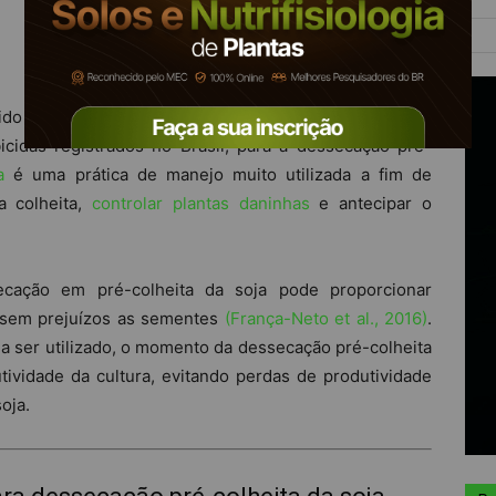
cido como
glufosinate
(herbicida inibidor da enzima
cidas registrados no Brasil, para a dessecação pré-
a
é uma prática de manejo muito utilizada a fim de
a colheita,
controlar plantas daninhas
e antecipar o
cação em pré-colheita da soja pode proporcionar
, sem prejuízos as sementes
(França-Neto et al., 2016)
.
a a ser utilizado, o momento da dessecação pré-colheita
ividade da cultura, evitando perdas de produtividade
oja.