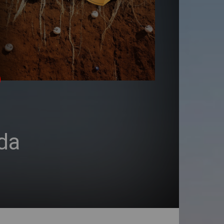
a
 da