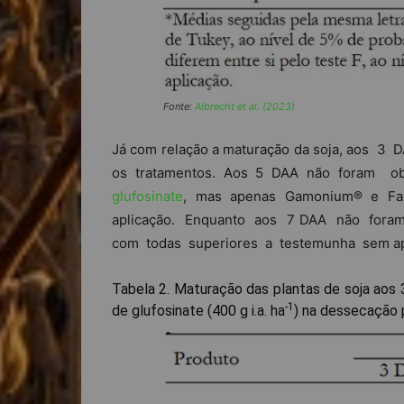
Fonte:
Albrecht et al. (2023)
Já com relação a maturação da soja, aos 3 
os tratamentos. Aos 5 DAA não foram 
glufosinate
, mas apenas Gamonium® e Fa
aplicação. Enquanto aos 7 DAA não foram
com todas superiores a testemunha sem a
Tabela 2. Maturação das plantas de soja aos 
-1
de glufosinate (400 g i.a. ha
) na dessecação p