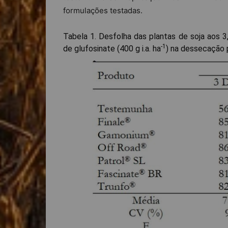
formulações testadas.
Tabela 1. Desfolha das plantas de soja aos 3
-1
de glufosinate (400 g i.a. ha
) na dessecação p