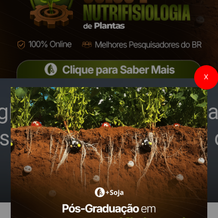
X
lufosinate interfere n
essecação pré-colheita