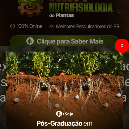
X
 exportação e preocupa
s próximos meses refl
iações adiantados para