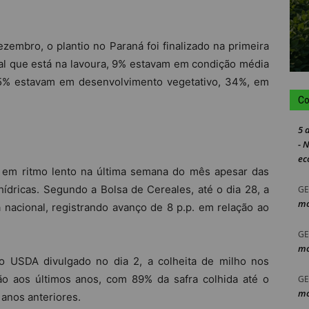
embro, o plantio no Paraná foi finalizado na primeira
l que está na lavoura, 9% estavam em condição média
55% estavam em desenvolvimento vegetativo, 34%, em
Co
5 
- 
ec
 em ritmo lento na última semana do mês apesar das
ídricas. Segundo a Bolsa de Cereales, até o dia 28, a
GE
mo
 nacional, registrando avanço de 8 p.p. em relação ao
GE
mo
o USDA divulgado no dia 2, a colheita de milho nos
ão aos últimos anos, com 89% da safra colhida até o
GE
mo
 anos anteriores.