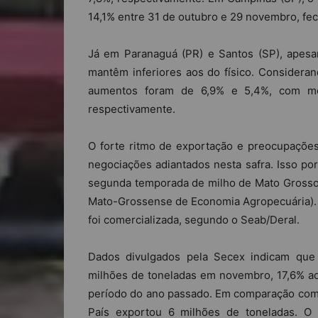
14,1% entre 31 de outubro e 29 novembro, fec
Já em Paranaguá (PR) e Santos (SP), apesar
mantêm inferiores aos do físico. Considera
aumentos foram de 6,9% e 5,4%, com méd
respectivamente.
O forte ritmo de exportação e preocupações
negociações adiantados nesta safra. Isso p
segunda temporada de milho de Mato Grosso h
Mato-Grossense de Economia Agropecuária). 
foi comercializada, segundo o Seab/Deral.
Dados divulgados pela Secex indicam que a
milhões de toneladas em novembro, 17,6% a
período do ano passado. Em comparação com 
País exportou 6 milhões de toneladas. O 