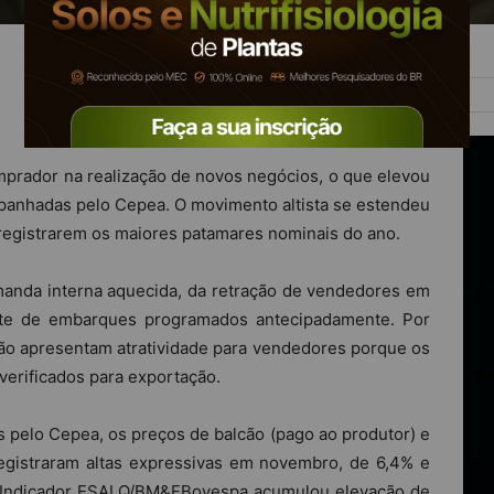
prador na realização de novos negócios, o que elevou
panhadas pelo Cepea. O movimento altista se estendeu
 registrarem os maiores patamares nominais do ano.
manda interna aquecida, da retração de vendedores em
orte de embarques programados antecipadamente. Por
não apresentam atratividade para vendedores porque os
verificados para exportação.
pelo Cepea, os preços de balcão (pago ao produtor) e
egistraram altas expressivas em novembro, de 6,4% e
o Indicador ESALQ/BM&FBovespa acumulou elevação de