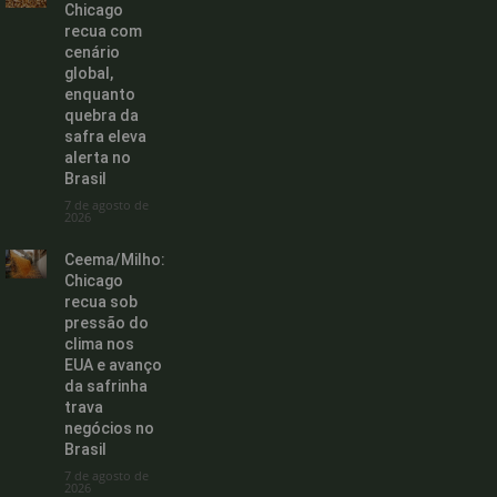
Chicago
recua com
cenário
global,
enquanto
quebra da
safra eleva
alerta no
Brasil
7 de agosto de
2026
Ceema/Milho:
Chicago
recua sob
pressão do
clima nos
EUA e avanço
da safrinha
trava
negócios no
Brasil
7 de agosto de
2026