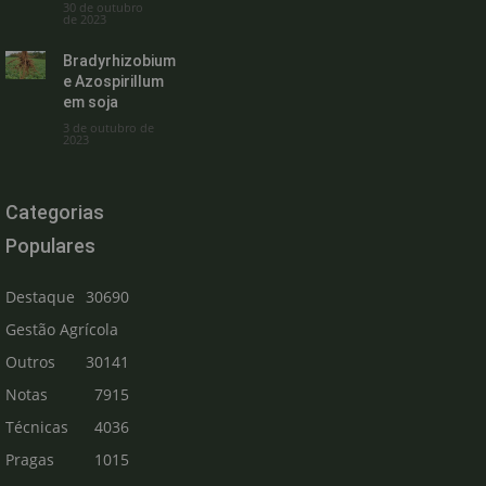
30 de outubro
de 2023
Bradyrhizobium
e Azospirillum
em soja
3 de outubro de
2023
Categorias
Populares
Destaque
30690
Gestão Agrícola
Outros
30141
Notas
7915
Técnicas
4036
Pragas
1015