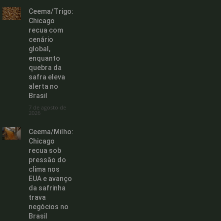
Ceema/Trigo:
Chicago
recua com
cenário
global,
enquanto
quebra da
safra eleva
alerta no
Brasil
7 de agosto de
2026
Ceema/Milho:
Chicago
recua sob
pressão do
clima nos
EUA e avanço
da safrinha
trava
negócios no
Brasil