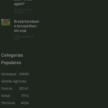
agem?
30 de outubro
de 2023
Bradyrhizobium
e Azospirillum
em soja
3 de outubro de
2023
Categorias
Populares
Destaque
30690
Gestão Agrícola
Outros
30141
Notas
7915
Técnicas
4036