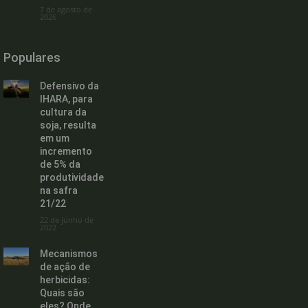
7 de agosto de
2026
Populares
Defensivo da
IHARA, para
cultura da
soja, resulta
em um
incremento
de 5% da
produtividade
na safra
21/22
22 de junho de
2022
Mecanismos
de ação de
herbicidas:
Quais são
eles? Onde