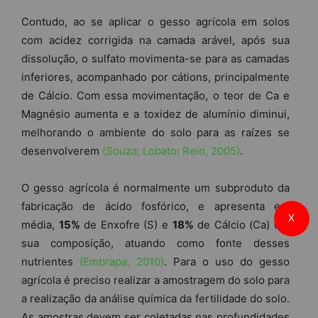
Contudo, ao se aplicar o gesso agrícola em solos
com acidez corrigida na camada arável, após sua
dissolução, o sulfato movimenta-se para as camadas
inferiores, acompanhado por cátions, principalmente
de Cálcio. Com essa movimentação, o teor de Ca e
Magnésio aumenta e a toxidez de alumínio diminui,
melhorando o ambiente do solo para as raízes se
desenvolverem
(Souza; Lobato; Rein, 2005)
.
O gesso agrícola é normalmente um subproduto da
fabricação de ácido fosfórico, e apresenta em
X
média,
15%
de Enxofre (S) e
18%
de Cálcio (Ca) em
sua composição, atuando como fonte desses
nutrientes
(Embrapa, 2010)
. Para o uso do gesso
agrícola é preciso realizar a amostragem do solo para
a realização da análise química da fertilidade do solo.
As amostras devem ser coletadas nas profundidades