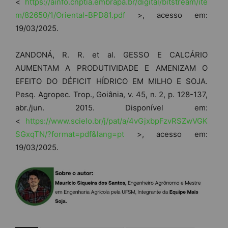
<
https://ainfo.cnptia.embrapa.br/digital/bitstream/ite
m/82650/1/Oriental-BPD81.pdf
>, acesso em:
19/03/2025.
ZANDONÁ, R. R. et al. GESSO E CALCÁRIO
AUMENTAM A PRODUTIVIDADE E AMENIZAM O
EFEITO DO DÉFICIT HÍDRICO EM MILHO E SOJA.
Pesq. Agropec. Trop., Goiânia, v. 45, n. 2, p. 128-137,
abr./jun. 2015. Disponível em:
<
https://www.scielo.br/j/pat/a/4vGjxbpFzvRSZwVGK
SGxqTN/?format=pdf&lang=pt
>, acesso em:
19/03/2025.