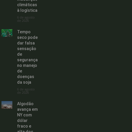
climáticas
à logística
6 de agosto
de 2026
Tempo
seco pode
dar falsa
sensação
de
segurança
no manejo
de
doenças
da soja
6 de agosto
de 2026
Algodão
avança em
NY com
dólar
fraco e
alta dos