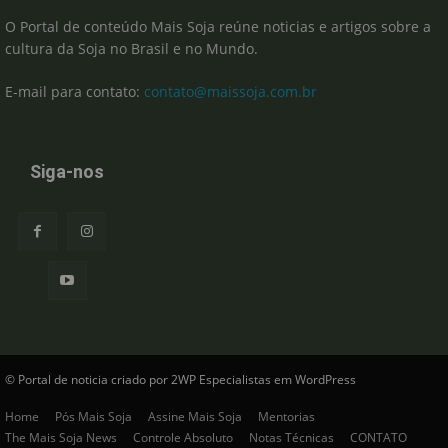
O Portal de conteúdo Mais Soja reúne noticias e artigos sobre a
cultura da Soja no Brasil e no Mundo.
E-mail para contato:
contato@maissoja.com.br
Siga-nos
© Portal de noticia criado por 2WP Especialistas em WordPress
Home
Pós Mais Soja
Assine Mais Soja
Mentorias
The Mais Soja News
Controle Absoluto
Notas Técnicas
CONTATO