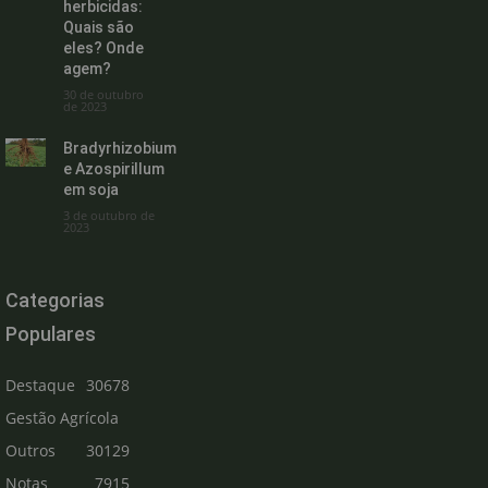
herbicidas:
Quais são
eles? Onde
agem?
30 de outubro
de 2023
Bradyrhizobium
e Azospirillum
em soja
3 de outubro de
2023
Categorias
Populares
Destaque
30678
Gestão Agrícola
Outros
30129
Notas
7915