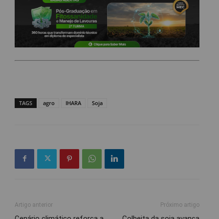
TAGS
agro
IHARA
Soja
Artigo anterior
Próximo artigo
Cenário climático reforça a
Colheita da soja avança