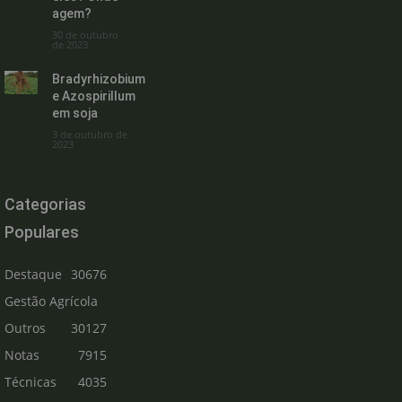
agem?
30 de outubro
de 2023
Bradyrhizobium
e Azospirillum
em soja
3 de outubro de
2023
Categorias
Populares
Destaque
30676
Gestão Agrícola
Outros
30127
Notas
7915
Técnicas
4035