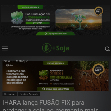
Início
Destaque
Destaque
Gestão Agrícola
IHARA lança FUSÃO FIX para
proteger a soja no momento mais