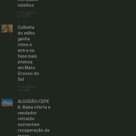
vizinhos
5 de agosto
de 2026
Colheita
do milho
ganha
ritmo e
entra na
fase mais
intensa
em Mato
Grosso do
Sul
5 de agosto
de 2026
ALGODÃO/CEPE
A: Baixa oferta e
vendedor
retraído
sustentam
recuperação de