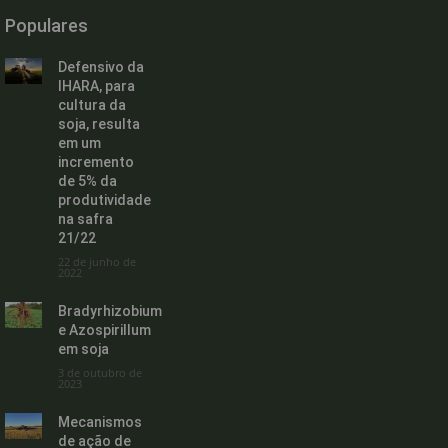
Populares
Defensivo da
IHARA, para
cultura da
soja, resulta
em um
incremento
de 5% da
produtividade
na safra
21/22
22 de junho de
2022
Bradyrhizobium
e Azospirillum
em soja
3 de outubro de
2023
Mecanismos
de ação de