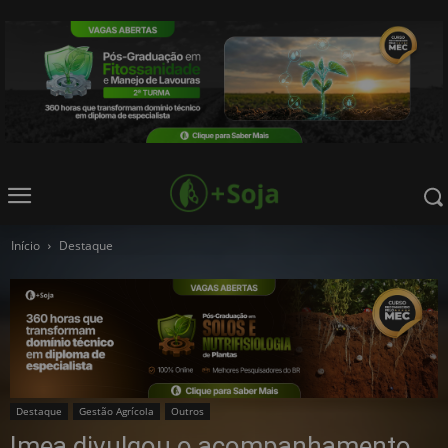
Início
Destaque
Destaque
Gestão Agrícola
Outros
Imea divulgou o acompanhamento