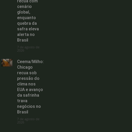
recua com
cenário
global,
enquanto
quebra da
safra eleva
alerta no
Brasil
7 de agosto de
2026
Ceema/Milho:
Chicago
recua sob
pressão do
clima nos
EUA e avanço
da safrinha
trava
negócios no
Brasil
7 de agosto de
2026