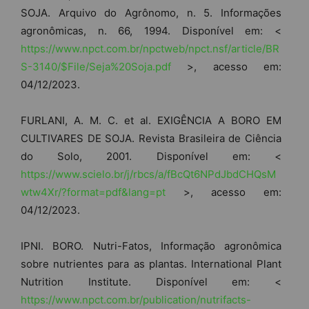
SOJA. Arquivo do Agrônomo, n. 5. Informações
agronômicas, n. 66, 1994. Disponível em: <
https://www.npct.com.br/npctweb/npct.nsf/article/BR
S-3140/$File/Seja%20Soja.pdf
>, acesso em:
04/12/2023.
FURLANI, A. M. C. et al. EXIGÊNCIA A BORO EM
CULTIVARES DE SOJA. Revista Brasileira de Ciência
do Solo, 2001. Disponível em: <
https://www.scielo.br/j/rbcs/a/fBcQt6NPdJbdCHQsM
wtw4Xr/?format=pdf&lang=pt
>, acesso em:
04/12/2023.
IPNI. BORO. Nutri-Fatos, Informação agronômica
sobre nutrientes para as plantas. International Plant
Nutrition Institute. Disponível em: <
https://www.npct.com.br/publication/nutrifacts-