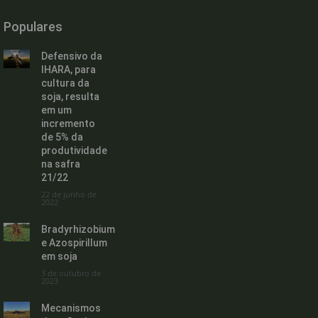
Populares
Defensivo da
IHARA, para
cultura da
soja, resulta
em um
incremento
de 5% da
produtividade
na safra
21/22
22 de junho de
2022
Bradyrhizobium
e Azospirillum
em soja
3 de outubro de
2023
Mecanismos