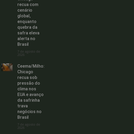
recua com
cenário
global,
enquanto
quebra da
safra eleva
alerta no
Brasil
7 de agosto de
2026
Ceema/Milho:
Chicago
recua sob
pressão do
clima nos
EUA e avanço
da safrinha
trava
negócios no
Brasil
7 de agosto de
2026