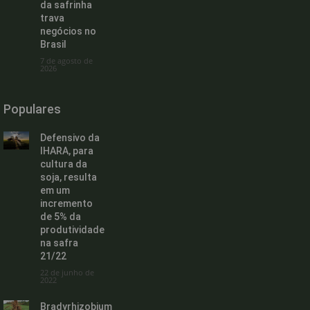
da safrinha
trava
negócios no
Brasil
7 de agosto de
2026
Populares
Defensivo da
IHARA, para
cultura da
soja, resulta
em um
incremento
de 5% da
produtividade
na safra
21/22
22 de junho de
2022
Bradyrhizobium