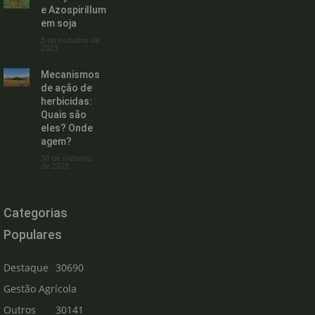
e Azospirillum
em soja
3 de outubro de
2023
Mecanismos
de ação de
herbicidas:
Quais são
eles? Onde
agem?
30 de outubro
de 2023
Categorias
Populares
Destaque
30690
Gestão Agrícola
Outros
30141