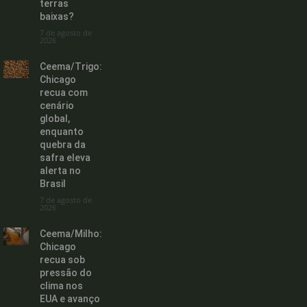
terras
baixas?
7 de agosto de
2026
Ceema/Trigo:
Chicago
recua com
cenário
global,
enquanto
quebra da
safra eleva
alerta no
Brasil
7 de agosto de
2026
Ceema/Milho:
Chicago
recua sob
pressão do
clima nos
EUA e avanço