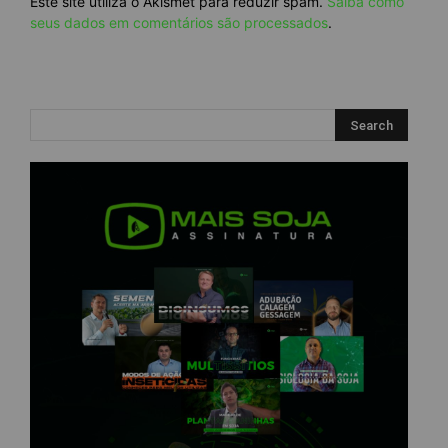
Este site utiliza o Akismet para reduzir spam.
Saiba como
seus dados em comentários são processados
.