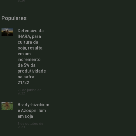
2026
Populares
Defensivo da
IHARA, para
cultura da
soja, resulta
em um
incremento
de 5% da
produtividade
na safra
21/22
22 de junho de
2022
Bradyrhizobium
e Azospirillum
em soja
3 de outubro de
2023