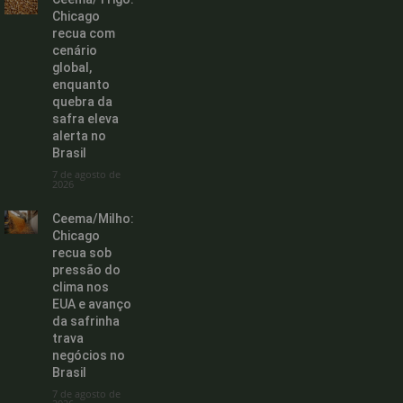
Chicago
recua com
cenário
global,
enquanto
quebra da
safra eleva
alerta no
Brasil
7 de agosto de
2026
Ceema/Milho:
Chicago
recua sob
pressão do
clima nos
EUA e avanço
da safrinha
trava
negócios no
Brasil
7 de agosto de