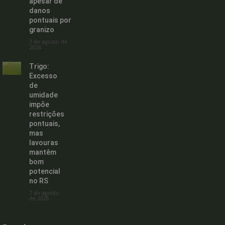
apesar de
danos
pontuais por
granizo
7 de agosto de
2026
Trigo:
Excesso
de
umidade
impõe
restrições
pontuais,
mas
lavouras
mantêm
bom
potencial
no RS
7 de agosto
de 2026