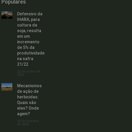
Populares
Defensivo da
IHARA, para
cultura da
soja, resulta
em um
incremento
de 5% da
produtividade
na safra
21/22
22 de junho de
2022
Mecanismos
de ação de
herbicidas:
Quais são
eles? Onde
agem?
30 de outubro
de 2023