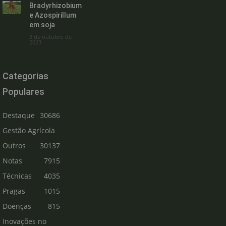
Bradyrhizobium
e Azospirillum
em soja
3 de outubro de
2023
Categorias
Populares
Destaque
30686
Gestão Agrícola
Outros
30137
Notas
7915
Técnicas
4035
Pragas
1015
Doenças
815
Inovações no