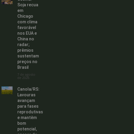
Soja recua
em
Chicago
com clima
favorável
nos EUA e
China no
radar;
prêmios
sustentam
preços no
Brasil
7 de agosto
de 2026
Canola/RS:
Lavouras
avançam
para fases
reprodutivas
e mantêm
bom
potencial,