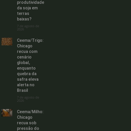
produtividade
da soja em
terras
baixas?
7 de agosto de
2026
Ceema/Trigo:
Chicago
recua com
cenário
global,
enquanto
quebra da
safra eleva
alerta no
Brasil
7 de agosto de
2026
Ceema/Milho:
Chicago
recua sob
pressão do