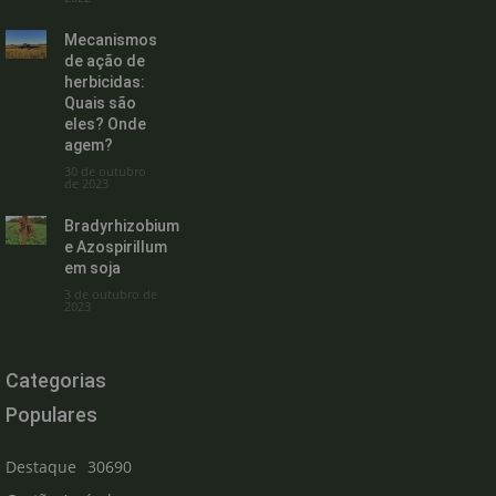
Mecanismos
de ação de
herbicidas:
Quais são
eles? Onde
agem?
30 de outubro
de 2023
Bradyrhizobium
e Azospirillum
em soja
3 de outubro de
2023
Categorias
Populares
Destaque
30690