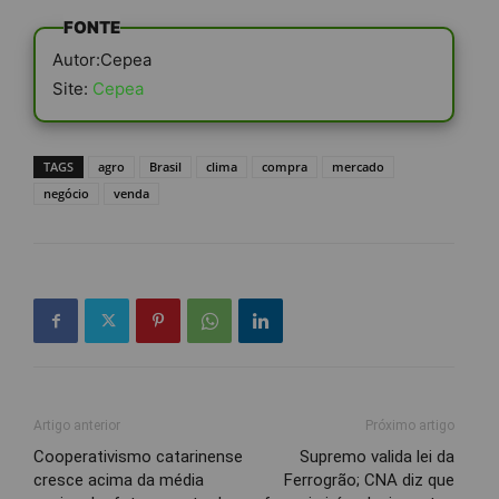
FONTE
Autor:Cepea
Site:
Cepea
TAGS
agro
Brasil
clima
compra
mercado
negócio
venda
Artigo anterior
Próximo artigo
Cooperativismo catarinense
Supremo valida lei da
cresce acima da média
Ferrogrão; CNA diz que