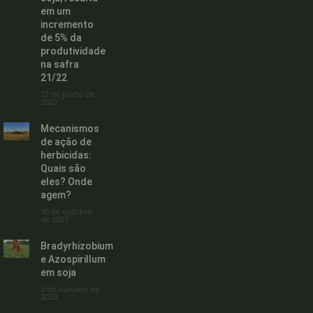
em um
incremento
de 5% da
produtividade
na safra
21/22
22 de junho de
2022
Mecanismos
de ação de
herbicidas:
Quais são
eles? Onde
agem?
30 de outubro
de 2023
Bradyrhizobium
e Azospirillum
em soja
3 de outubro de
2023