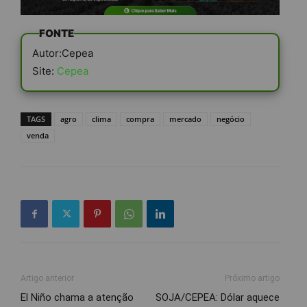
FONTE
Autor:Cepea
Site:
Cepea
TAGS
agro
clima
compra
mercado
negócio
venda
Artigo anterior
Próximo artigo
El Niño chama a atenção
SOJA/CEPEA: Dólar aquece