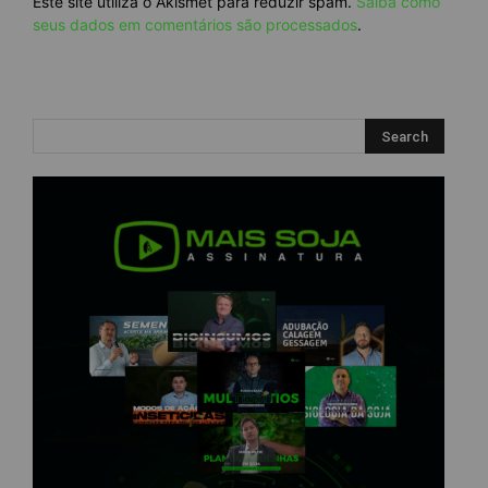
Este site utiliza o Akismet para reduzir spam.
Saiba como
seus dados em comentários são processados
.