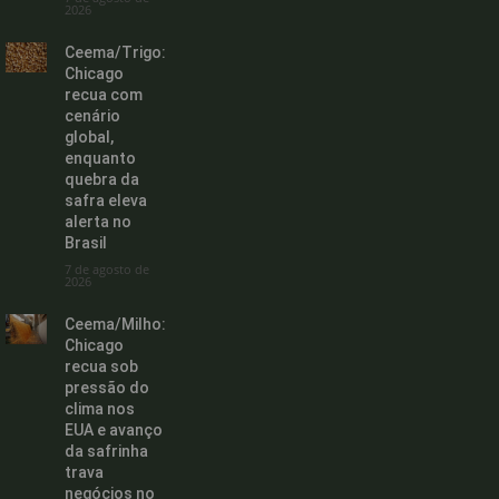
2026
Ceema/Trigo:
Chicago
recua com
cenário
global,
enquanto
quebra da
safra eleva
alerta no
Brasil
7 de agosto de
2026
Ceema/Milho:
Chicago
recua sob
pressão do
clima nos
EUA e avanço
da safrinha
trava
negócios no