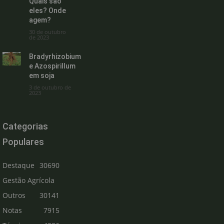
Quais são
eles? Onde
agem?
30 de outubro
de 2023
Bradyrhizobium
e Azospirillum
em soja
3 de outubro de
2023
Categorias
Populares
Destaque
30690
Gestão Agrícola
Outros
30141
Notas
7915