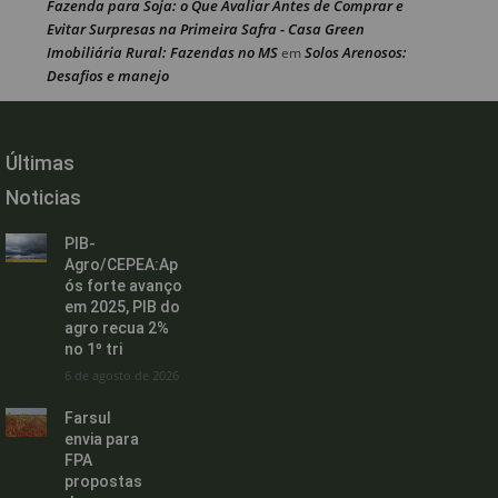
Fazenda para Soja: o Que Avaliar Antes de Comprar e
Evitar Surpresas na Primeira Safra - Casa Green
Imobiliária Rural: Fazendas no MS
Solos Arenosos:
em
Desafios e manejo
Últimas
Noticias
PIB-
Agro/CEPEA:Ap
ós forte avanço
em 2025, PIB do
agro recua 2%
no 1º tri
6 de agosto de 2026
Farsul
envia para
FPA
propostas