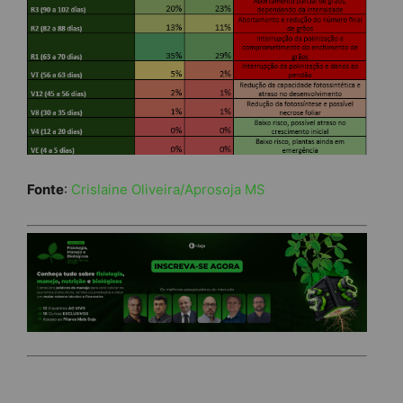
Fonte
:
Crislaine Oliveira/Aprosoja MS