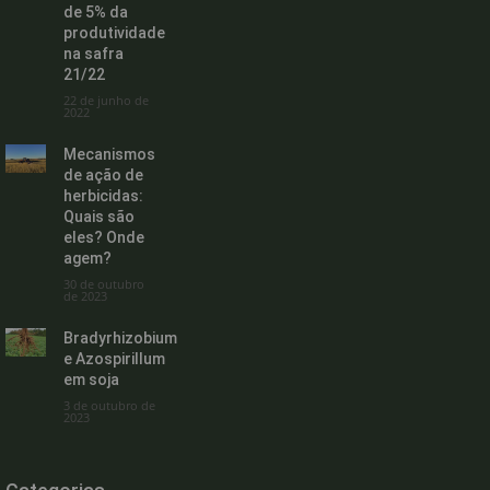
de 5% da
produtividade
na safra
21/22
22 de junho de
2022
Mecanismos
de ação de
herbicidas:
Quais são
eles? Onde
agem?
30 de outubro
de 2023
Bradyrhizobium
e Azospirillum
em soja
3 de outubro de
2023