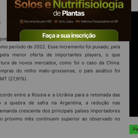
O
que o montante exportado de milho em MT até fev/23
mesmo período de 2022. Esse incremento foi puxado, pela
ela menor oferta de importantes players, o que
rtura de novos mercados, como foi o caso da China.
mpras do milho mato-grossense, o país asiático foi
 MT (27,91%).
cordo entre a Rússia e a Ucrânia para a retomada das
o a quebra de safra na Argentina, a redução nas
emanda crescente dos principais países importadores
no próximo mês continuem superior ao observado no
Po