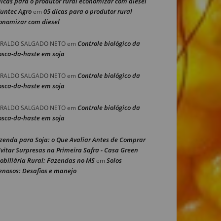
dicas para o produtor rural economizar com diesel
Nuntec Agro
05 dicas para o produtor rural
em
onomizar com diesel
Controle biológico da
RALDO SALGADO NETO
em
sca-da-haste em soja
Controle biológico da
RALDO SALGADO NETO
em
sca-da-haste em soja
Controle biológico da
RALDO SALGADO NETO
em
sca-da-haste em soja
zenda para Soja: o Que Avaliar Antes de Comprar
Evitar Surpresas na Primeira Safra - Casa Green
obiliária Rural: Fazendas no MS
Solos
em
enosos: Desafios e manejo