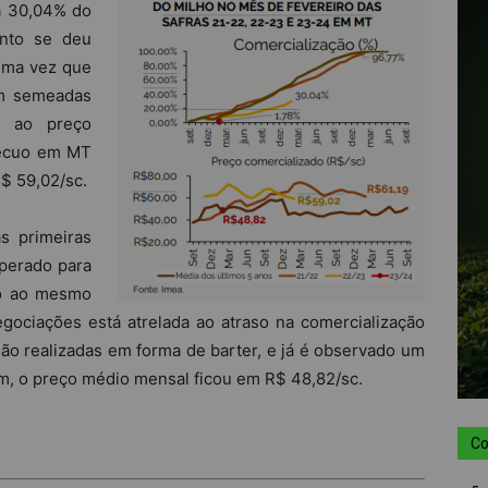
 a 30,04% do
ento se deu
uma vez que
am semeadas
e ao preço
recuo em MT
$ 59,02/sc.
s primeiras
sperado para
ão ao mesmo
gociações está atrelada ao atraso na comercialização
ão realizadas em forma de barter, e já é observado um
im, o preço médio mensal ficou em R$ 48,82/sc.
Co