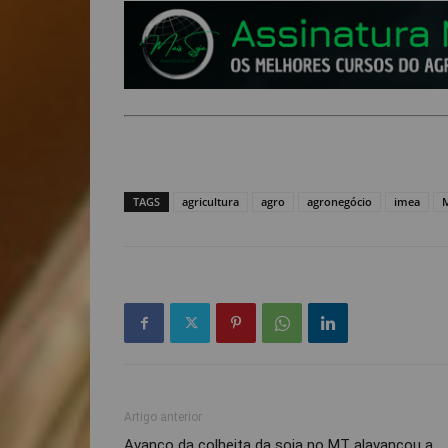
TAGS
agricultura
agro
agronegócio
imea
M
Artigo anterior
Avanço da colheita da soja no MT alavancou a