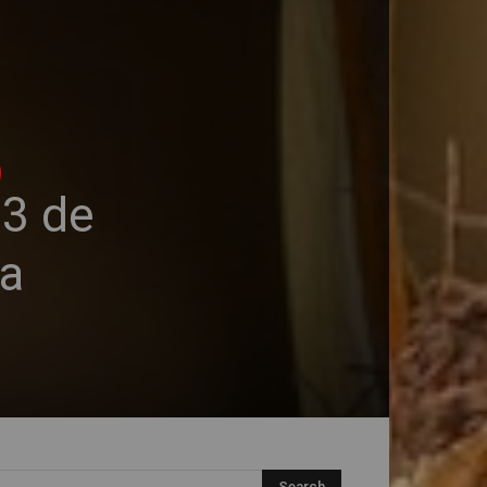
23 de
da