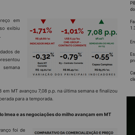
PI
do
preço em
Fa
so exibiu
1.
.
En
 dados de
Es
resentou
pr
a semana
Ca
cl
3 em MT avançou 7,08 p.p. na última semana e finalizou
sperada para a temporada.
elo Imea e as negociações do milho avançam em MT
vanço foi de