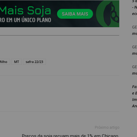
5 
- 
ec
GE
mo
GE
mo
ilho
MT
safra 22/23
GE
mo
Fa
e 
Im
Ar
Próximo artigo
Preços da soja recuam mais de 1% em Chicago,