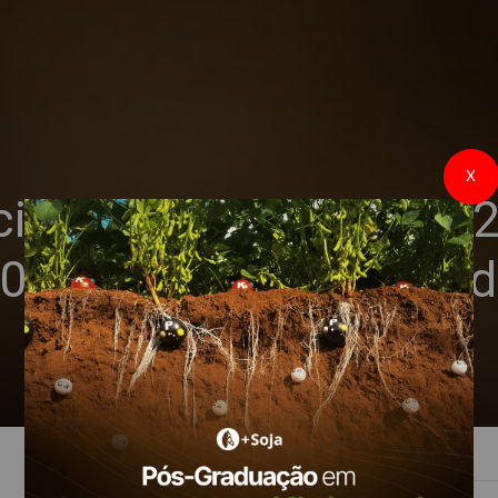
X
alização da safra 22-
0% do total esperado 