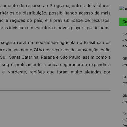
aumento do recurso ao Programa, outros dois fatores
itérios de distribuição, possibilitando acesso de mais
 e regiões do país, e a previsibilidade de recursos,
Co
ras invistam em estrutura e novos players participem.
5 
- 
 seguro rural na modalidade agrícola no Brasil são os
ec
proximadamente 74% dos recursos da subvenção estão
ul, Santa Catarina, Paraná e São Paulo, assim como a
GE
ilseg é praticamente a única seguradora a expandir a
mo
e e Nordeste, regiões que foram muito afetadas por
GE
mo
GE
mo
Fa
e 
Im