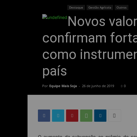
Destaque
Gestão Agrícola
Outros
Novos valo
confirmam forta
como instrument
país
Por
Equipe Mais Soja
-
26 de junho de 2019
0
O aumento da subvenção ao prêmio do segu