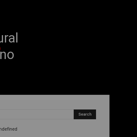
ral
 no