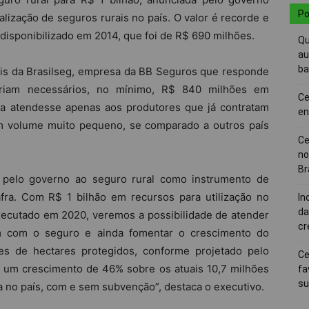
Po
alização de seguros rurais no país. O valor é recorde e
isponibilizado em 2014, que foi de R$ 690 milhões.
Qu
au
ba
ais da Brasilseg, empresa da BB Seguros que responde
riam necessários, no mínimo, R$ 840 milhões em
Ce
a atendesse apenas aos produtores que já contratam
en
um volume muito pequeno, se comparado a outros país
Ce
no
Br
 pelo governo ao seguro rural como instrumento de
afra. Com R$ 1 bilhão em recursos para utilização no
In
da
executado em 2020, veremos a possibilidade de atender
cr
m com o seguro e ainda fomentar o crescimento do
s de hectares protegidos, conforme projetado pelo
Ce
ia um crescimento de 46% sobre os atuais 10,7 milhões
fa
su
a no país, com e sem subvenção”, destaca o executivo.