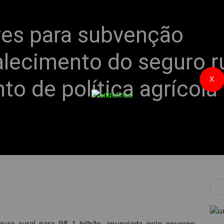
res para subvenção
lecimento do seguro ru
X
o de política agrícola
ro rural para R$ 1 bilhão, anunciada pelo governo