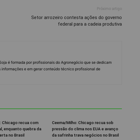
Próximo artigo
Setor arrozeiro contesta ações do governo
federal para a cadeia produtiva
s Soja é formada por profissionais do Agronegócio que se dedicam
 informações e em gerar conteúdo técnico profissional de
: Chicago recua com
Ceema/Milho: Chicago recua sob
al, enquanto quebra da
pressão do clima nos EUA e avanço
erta no Brasil
da safrinha trava negócios no Brasil