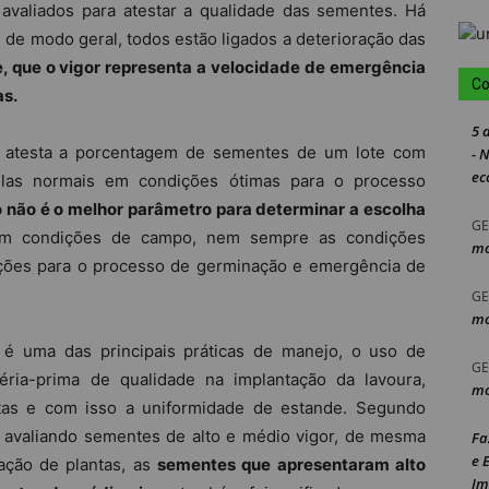
valiados para atestar a qualidade das sementes. Há
 de modo geral, todos estão ligados a deterioração das
, que o vigor representa a velocidade de emergência
Co
as.
5 
o atesta a porcentagem de sementes de um lote com
- 
ec
ulas normais em condições ótimas para o processo
 não é o melhor parâmetro para determinar a escolha
GE
m condições de campo, nem sempre as condições
mo
ições para o processo de germinação e emergência de
GE
mo
é uma das principais práticas de manejo, o uso de
GE
ria-prima de qualidade na implantação da lavoura,
mo
tas e com isso a uniformidade de estande. Segundo
avaliando sementes de alto e médio vigor, de mesma
Fa
e 
lação de plantas, as
sementes que apresentaram alto
Im