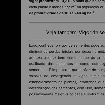
vigor produziram 10,3% a mais que as sem
cada planta a menos por m² na população ori
-1
de produtividade de 180 a 240 Kg.ha
.
Veja também: Vigor de s
Logo, conhecer o vigor de sementes pode auxi
diminuindo perdas iniciais por desuniformid
armazenamento bem como tempo de armaze
qualidade das sementes e como estratég
sementes). É importante que a nível de ca
valores de emergência e vigor, diminui
estabelecimento de plantas, lembrando que
deterioração das sementes, com isso, seme
possivelmente maior velocidade e uniformid