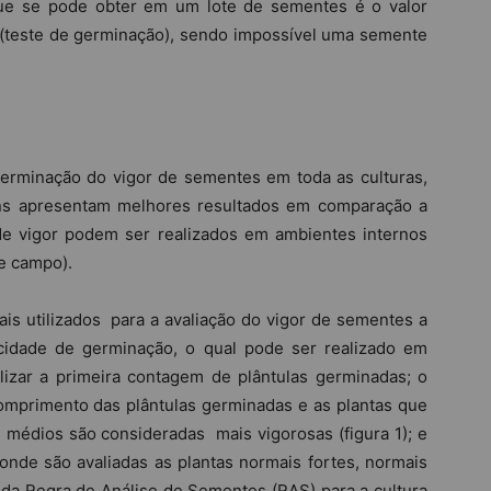
 que se pode obter em um lote de sementes é o valor
(teste de germinação), sendo impossível uma semente
terminação do vigor de sementes em toda as culturas,
uns apresentam melhores resultados em comparação a
de vigor podem ser realizados em ambientes internos
de campo).
ais utilizados para a avaliação do vigor de sementes a
ocidade de germinação, o qual pode ser realizado em
izar a primeira contagem de plântulas germinadas; o
omprimento das plântulas germinadas e as plantas que
 médios são consideradas mais vigorosas (figura 1); e
, onde são avaliadas as plantas normais fortes, normais
 da Regra de Análise de Sementes (RAS) para a cultura