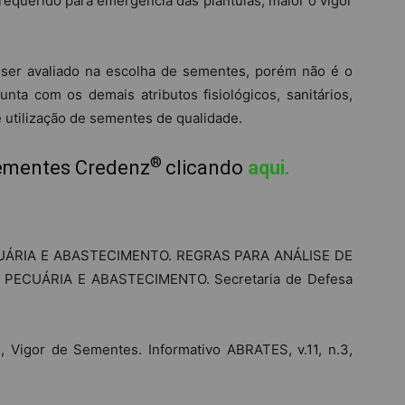
querido para emergência das plântulas, maior o vigor
 ser avaliado na escolha de sementes, porém não é o
nta com os demais atributos fisiológicos, sanitários,
 e utilização de sementes de qualidade.
®️
sementes Credenz
clicando
aqui.
CUÁRIA E ABASTECIMENTO. REGRAS PARA ANÁLISE DE
PECUÁRIA E ABASTECIMENTO. Secretaria de Defesa
Vigor de Sementes. Informativo ABRATES, v.11, n.3,