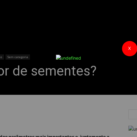
X
as
Sem categoria
gor de sementes?
dos parâmetros mais importantes e, juntamente a