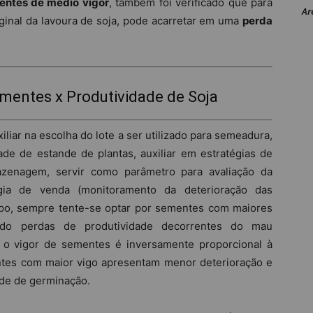
entes de médio vigor
, também foi verificado que para
Ar
ginal da lavoura de soja, pode acarretar em uma
perda
ementes x Produtividade de Soja
liar na escolha do lote a ser utilizado para semeadura,
ade de estande de plantas, auxiliar em estratégias de
nagem, servir como parâmetro para avaliação da
ia de venda (monitoramento da deterioração das
mpo, sempre tente-se optar por sementes com maiores
ndo perdas de produtividade decorrentes do mau
 o vigor de sementes é inversamente proporcional à
ntes com maior vigo apresentam menor deterioração e
ade de germinação.