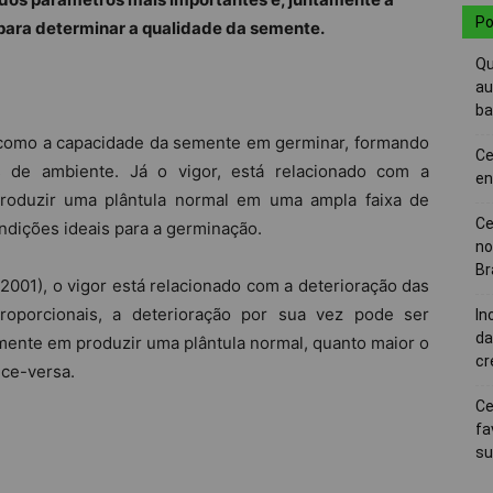
Po
ara determinar a qualidade da semente.
Qu
au
ba
como a capacidade da semente em germinar, formando
Ce
 de ambiente. Já o vigor, está relacionado com a
en
roduzir uma plântula normal em uma ampla faixa de
Ce
dições ideais para a germinação.
no
Br
), o vigor está relacionado com a deterioração das
oporcionais, a deterioração por sua vez pode ser
In
da
ente em produzir uma plântula normal, quanto maior o
cr
ice-versa.
Ce
fa
su