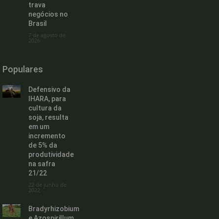
trava
negócios no
Brasil
7 de agosto de
2026
Populares
Defensivo da
IHARA, para
cultura da
soja, resulta
em um
incremento
de 5% da
produtividade
na safra
21/22
22 de junho de
2022
Bradyrhizobium
e Azospirillum