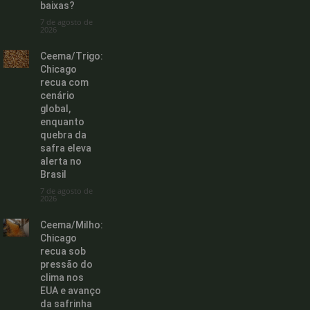
baixas?
7 de agosto de
2026
Ceema/Trigo:
Chicago
recua com
cenário
global,
enquanto
quebra da
safra eleva
alerta no
Brasil
7 de agosto de
2026
Ceema/Milho:
Chicago
recua sob
pressão do
clima nos
EUA e avanço
da safrinha