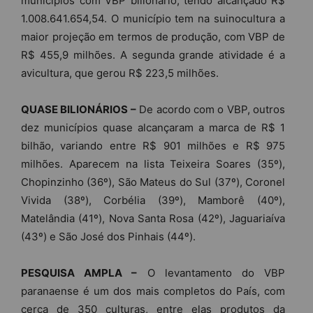
municípios com VBP bilionário, tendo alcançado R$
1.008.641.654,54. O município tem na suinocultura a
maior projeção em termos de produção, com VBP de
R$ 455,9 milhões. A segunda grande atividade é a
avicultura, que gerou R$ 223,5 milhões.
QUASE BILIONÁRIOS –
De acordo com o VBP, outros
dez municípios quase alcançaram a marca de R$ 1
bilhão, variando entre R$ 901 milhões e R$ 975
milhões. Aparecem na lista Teixeira Soares (35º),
Chopinzinho (36º), São Mateus do Sul (37º), Coronel
Vivida (38º), Corbélia (39º), Mamborê (40º),
Matelândia (41º), Nova Santa Rosa (42º), Jaguariaíva
(43º) e São José dos Pinhais (44º).
PESQUISA AMPLA –
O levantamento do VBP
paranaense é um dos mais completos do País, com
cerca de 350 culturas, entre elas produtos da