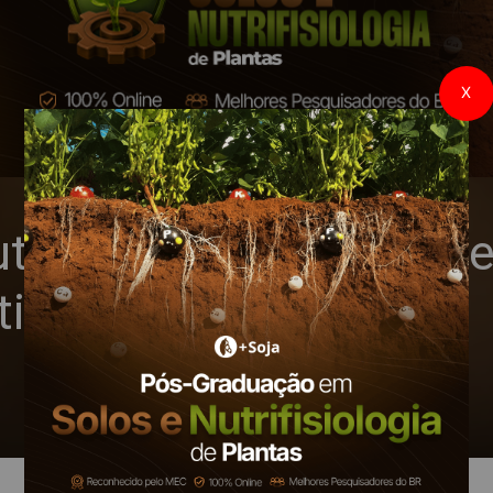
X
tividade da safra de v
stimadas em 50% em