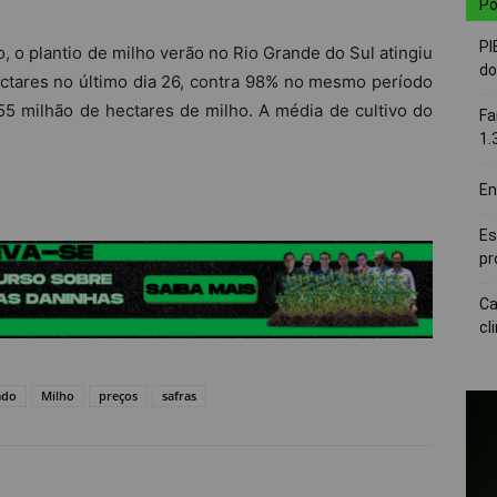
Po
PI
 plantio de milho verão no Rio Grande do Sul atingiu
do
ectares no último dia 26, contra 98% no mesmo período
5 milhão de hectares de milho. A média de cultivo do
Fa
1.
En
Es
pr
Ca
cl
ado
Milho
preços
safras