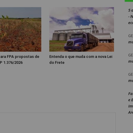
5 
- 
ec
GE
mo
GE
 para FPA propostas de
Entenda o que muda com a nova Lei
mo
P 1.376/2026
do Frete
GE
mo
Fa
e 
Im
Ar