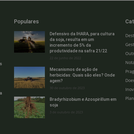
Populares
Cat
Defensivo da IHARA, para cultura
Des
da soja, resulta em um
Gest
incremento de 5% da
produtividade na safra 21/22
Out
22 de junho de 2022
Not
s
Mecanismos de ação de
Pra
herbicidas: Quais são eles? Onde
Doe
agem?
30 de outubro de 2023
Ino
a
Pla
Bradyrhizobium e Azospirillum em
soja
3 de outubro de 2023