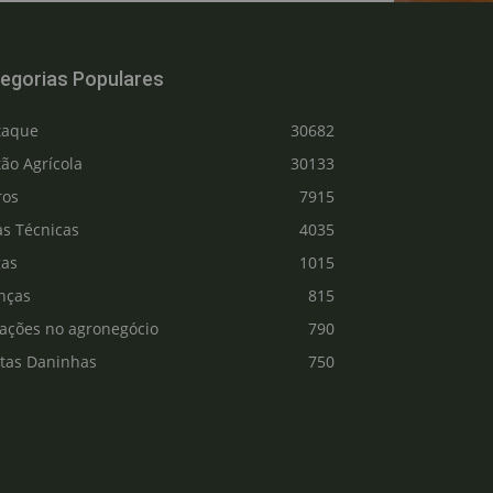
egorias Populares
taque
30682
ão Agrícola
30133
ros
7915
as Técnicas
4035
gas
1015
nças
815
vações no agronegócio
790
ntas Daninhas
750