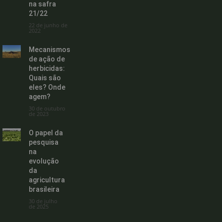
na safra
21/22
22 de junho de
2022
Mecanismos
de ação de
herbicidas:
Quais são
eles? Onde
agem?
30 de outubro
de 2023
O papel da
pesquisa
na
evolução
da
agricultura
brasileira
30 de julho
de 2025