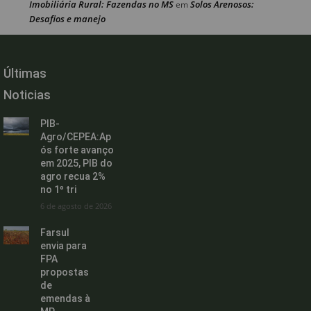
Imobiliária Rural: Fazendas no MS
Solos Arenosos:
em
Desafios e manejo
Últimas
Noticias
PIB-
Agro/CEPEA:Ap
ós forte avanço
em 2025, PIB do
agro recua 2%
no 1º tri
6 de agosto de 2026
Farsul
envia para
FPA
propostas
de
emendas à