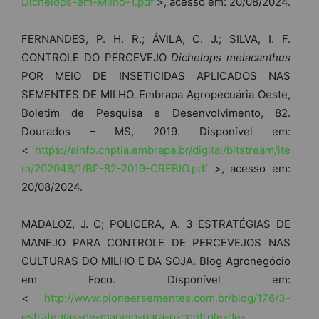
Dichelops-em-Milho-1.pdf
>, acesso em: 20/08/2024.
FERNANDES, P. H. R.; ÁVILA, C. J.; SILVA, I. F.
CONTROLE DO PERCEVEJO
Dichelops melacanthus
POR MEIO DE INSETICIDAS APLICADOS NAS
SEMENTES DE MILHO. Embrapa Agropecuária Oeste,
Boletim de Pesquisa e Desenvolvimento, 82.
Dourados – MS, 2019. Disponível em:
<
https://ainfo.cnptia.embrapa.br/digital/bitstream/ite
m/202048/1/BP-82-2019-CREBIO.pdf
>, acesso em:
20/08/2024.
MADALOZ, J. C; POLICERA, A. 3 ESTRATÉGIAS DE
MANEJO PARA CONTROLE DE PERCEVEJOS NAS
CULTURAS DO MILHO E DA SOJA. Blog Agronegócio
em Foco. Disponível em:
<
http://www.pioneersementes.com.br/blog/176/3-
estrategias-de-manejo-para-o-controle-de-