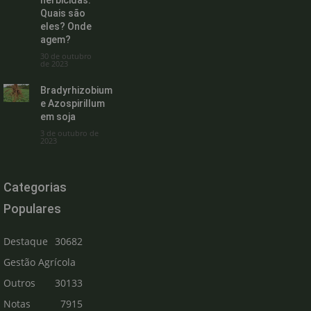
herbicidas:
Quais são
eles? Onde
agem?
30 de outubro
de 2023
Bradyrhizobium
e Azospirillum
em soja
3 de outubro de
2023
Categorias
Populares
Destaque
30682
Gestão Agrícola
Outros
30133
Notas
7915