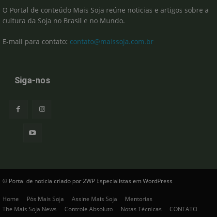
O Portal de conteúdo Mais Soja reúne noticias e artigos sobre a
cultura da Soja no Brasil e no Mundo.
E-mail para contato:
contato@maissoja.com.br
Siga-nos
© Portal de noticia criado por 2WP Especialistas em WordPress
Home
Pós Mais Soja
Assine Mais Soja
Mentorias
The Mais Soja News
Controle Absoluto
Notas Técnicas
CONTATO