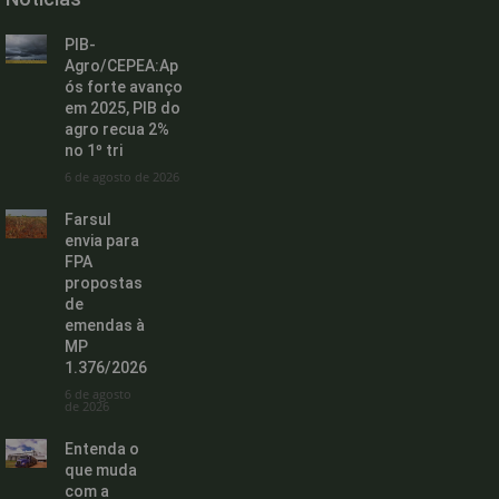
PIB-
Agro/CEPEA:Ap
ós forte avanço
em 2025, PIB do
agro recua 2%
no 1º tri
6 de agosto de 2026
Farsul
envia para
FPA
propostas
de
emendas à
MP
1.376/2026
6 de agosto
de 2026
Entenda o
que muda
com a