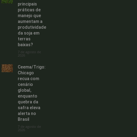
principais
práticas de
manejo que
aumentam a
produtividade
da soja em
terras
baixas?
7 de agosto de
2026
Ceema/Trigo:
Chicago
recua com
cenário
global,
enquanto
quebra da
safra eleva
alerta no
Brasil
7 de agosto de
2026