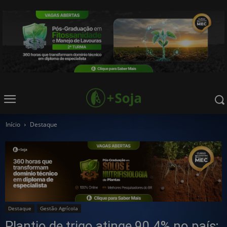
Início
Destaque
Destaque
Gestão Agrícola
Plantio de trigo atinge 90,4% no país;