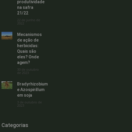
produtividade
na safra
21/22
22 de junho de
2022
Mecanismos
de ação de
herbicidas:
Quais são
eles? Onde
agem?
30 de outubro
de 2023
Bradyrhizobium
e Azospirillum
em soja
3 de outubro de
2023
Categorias