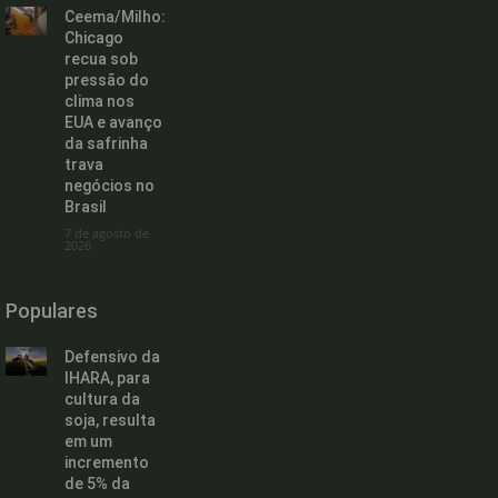
Ceema/Milho:
Chicago
recua sob
pressão do
clima nos
EUA e avanço
da safrinha
trava
negócios no
Brasil
7 de agosto de
2026
Populares
Defensivo da
IHARA, para
cultura da
soja, resulta
em um
incremento
de 5% da