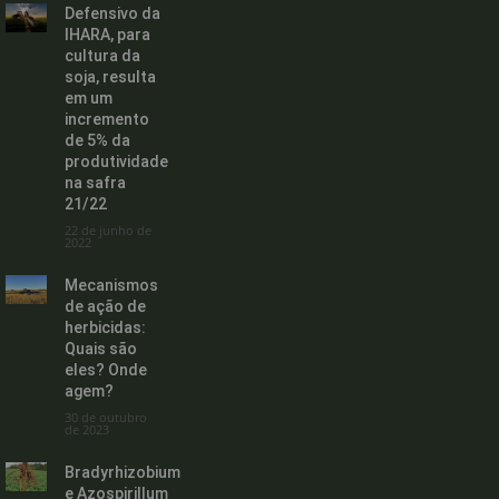
Defensivo da
IHARA, para
cultura da
soja, resulta
em um
incremento
de 5% da
produtividade
na safra
21/22
22 de junho de
2022
Mecanismos
de ação de
herbicidas:
Quais são
eles? Onde
agem?
30 de outubro
de 2023
Bradyrhizobium
e Azospirillum