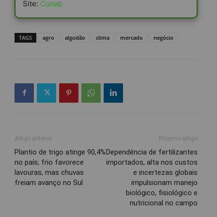
Site:
Conab
TAGS
agro
algodão
clima
mercado
negócio
Artigo anterior
Próximo artigo
Plantio de trigo atinge 90,4%
Dependência de fertilizantes
no país; frio favorece
importados, alta nos custos
lavouras, mas chuvas
e incertezas globais
freiam avanço no Sul
impulsionam manejo
biológico, fisiológico e
nutricional no campo