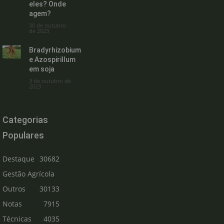
eles? Onde
agem?
30 de outubro
de 2023
Bradyrhizobium
e Azospirillum
em soja
3 de outubro de
2023
Categorias
Populares
Destaque
30682
Gestão Agrícola
Outros
30133
Notas
7915
Técnicas
4035