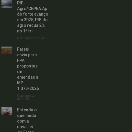
PIB-
Agro/CEPEA:Ap
ós forte avanço
em 2025, PIB do
agro recua 2%
no 1º tri
6 de agosto de 2026
Farsul
envia para
FPA
propostas
de
emendas à
MP
1.376/2026
6 de agosto
de 2026
Entenda o
que muda
com a
nova Lei