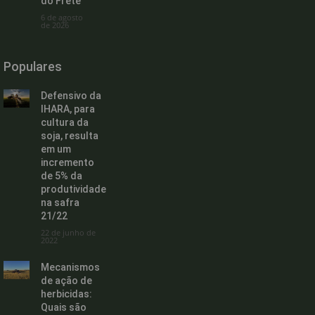
do Frete
6 de agosto
de 2026
Populares
Defensivo da
IHARA, para
cultura da
soja, resulta
em um
incremento
de 5% da
produtividade
na safra
21/22
22 de junho de
2022
Mecanismos
de ação de
herbicidas:
Quais são