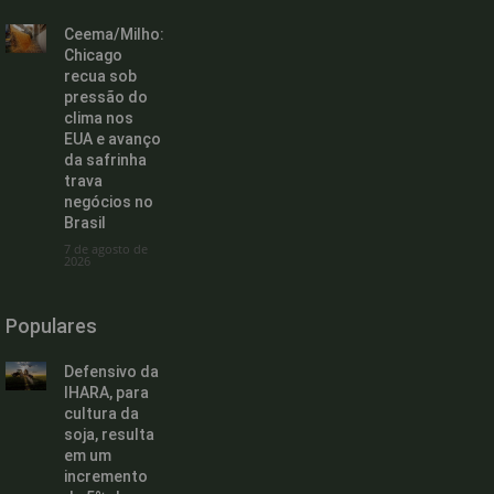
Ceema/Milho:
Chicago
recua sob
pressão do
clima nos
EUA e avanço
da safrinha
trava
negócios no
Brasil
7 de agosto de
2026
Populares
Defensivo da
IHARA, para
cultura da
soja, resulta
em um
incremento