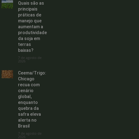
Quais são as
principais
práticas de
manejo que
aumentam a
produtividade
da soja em
terras
baixas?
7 de agosto de
2026
Ceema/Trigo:
Chicago
recua com
cenário
global,
enquanto
quebra da
safra eleva
alerta no
Brasil
7 de agosto de
2026