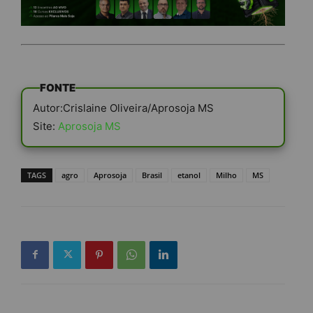
FONTE
Autor:Crislaine Oliveira/Aprosoja MS
Site:
Aprosoja MS
TAGS
agro
Aprosoja
Brasil
etanol
Milho
MS