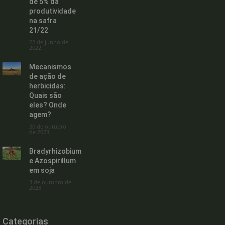
de 5% da
produtividade
na safra
21/22
22 de junho de
2022
Mecanismos
de ação de
herbicidas:
Quais são
eles? Onde
agem?
30 de outubro
de 2023
Bradyrhizobium
e Azospirillum
em soja
3 de outubro de
2023
Categorias