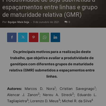
espaçamentos entre linhas e grupo
de maturidade relativa (GMR)
Por
Equipe Mais Soja
-
9 de outubro de 2021
0
Os principais motivos para a realização deste
trabalho, que objetiva avaliar a produtividade de
genótipos com diferentes grupos de maturidade
relativa (GMR) submetidos a espaçamentos entre
linhas.
1
1
Autores:
Marcos D. Nora
; Cristian Savegnago
;
2
2
Alencar J. Zanon
; Nereu A. Streck
; Eduardo L.
3
3
4
Tagliapietra
; Lorenzo D. Meus
; Michel R. da Silva