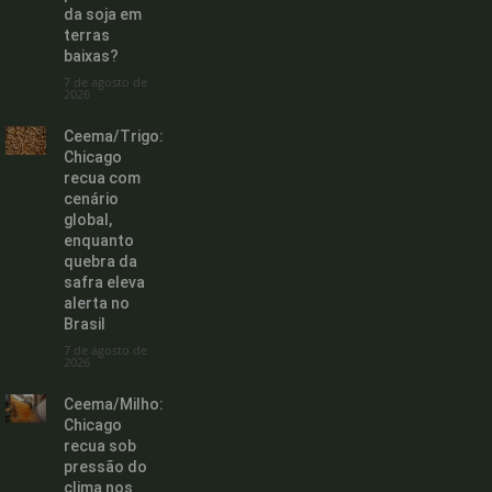
da soja em
terras
baixas?
7 de agosto de
2026
Ceema/Trigo:
Chicago
recua com
cenário
global,
enquanto
quebra da
safra eleva
alerta no
Brasil
7 de agosto de
2026
Ceema/Milho:
Chicago
recua sob
pressão do
clima nos