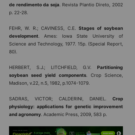
de rendimento da soja
. Revista Plantio Direto, 2002
p. 22-28.
FEHR, W. R.; CAVINESS, C.E.
Stages of soybean
development
. Ames: Iowa State University of
Science and Technology, 1977. 15p. (Special Report,
80).
HERBERT, S.J.; LITCHFIELD, G.V.
Partitioning
soybean seed yield components
. Crop Science,
Madison, v.22, n.5, 1982, p.1074-1079.
SADRAS, VICTOR; CALDERINI, DANIEL.
Crop
physiology: applications for genetic improvement
and agronomy
. Academic Press, 2009, 583 p.