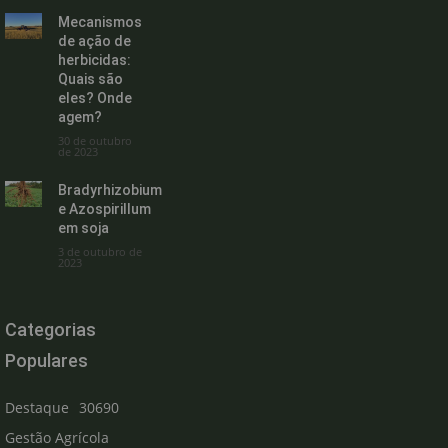
Mecanismos
de ação de
herbicidas:
Quais são
eles? Onde
agem?
30 de outubro
de 2023
Bradyrhizobium
e Azospirillum
em soja
3 de outubro de
2023
Categorias
Populares
Destaque
30690
Gestão Agrícola