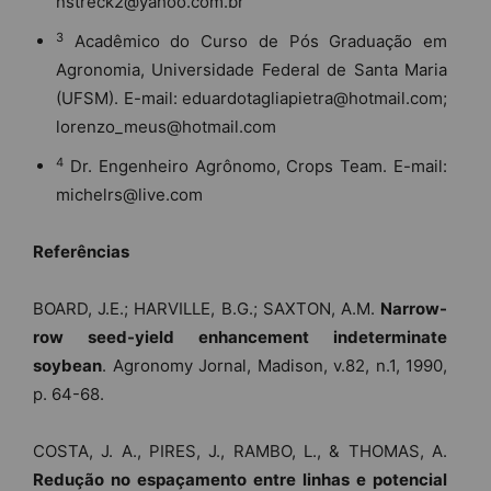
nstreck2@yahoo.com.br
3
Acadêmico do Curso de Pós Graduação em
Agronomia, Universidade Federal de Santa Maria
(UFSM). E-mail: eduardotagliapietra@hotmail.com;
lorenzo_meus@hotmail.com
4
Dr. Engenheiro Agrônomo, Crops Team. E-mail:
michelrs@live.com
Referências
BOARD, J.E.; HARVILLE, B.G.; SAXTON, A.M.
Narrow-
row seed-yield enhancement indeterminate
soybean
. Agronomy Jornal, Madison, v.82, n.1, 1990,
p. 64-68.
COSTA, J. A., PIRES, J., RAMBO, L., & THOMAS, A.
Redução no espaçamento entre linhas e potencial