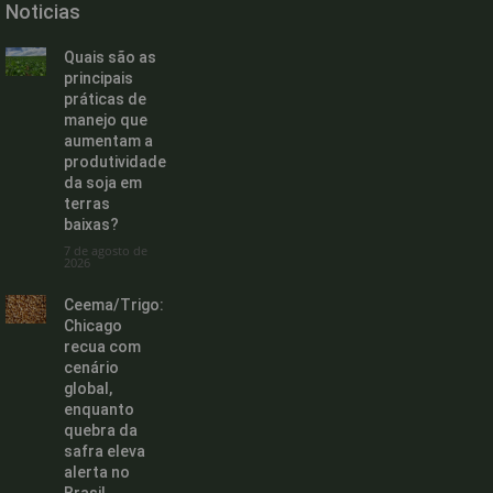
Noticias
Quais são as
principais
práticas de
manejo que
aumentam a
produtividade
da soja em
terras
baixas?
7 de agosto de
2026
Ceema/Trigo:
Chicago
recua com
cenário
global,
enquanto
quebra da
safra eleva
alerta no