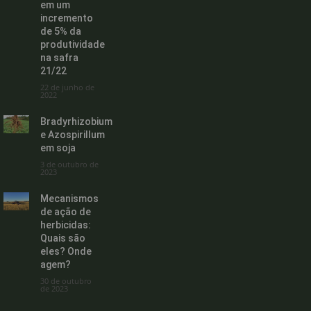
em um
incremento
de 5% da
produtividade
na safra
21/22
22 de junho de
2022
Bradyrhizobium
e Azospirillum
em soja
3 de outubro de
2023
Mecanismos
de ação de
herbicidas:
Quais são
eles? Onde
agem?
30 de outubro
de 2023