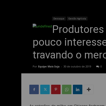
Destaque
Gestão Agrícola
Produtores
pouco interess
travando o mer
Por
Equipe Mais Soja
-
30 de outubro de 2019
0
As cotações do milho em Chicago fecharam e