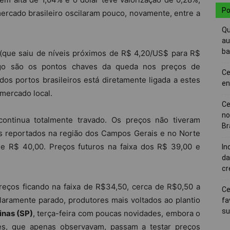
Po
rcado brasileiro oscilaram pouco, novamente, entre a
Qu
au
ba
 (que saiu de níveis próximos de R$ 4,20/US$ para R$
go são os pontos chaves da queda nos preços de
Ce
os portos brasileiros está diretamente ligada a estes
en
mercado local.
Ce
no
ontinua totalmente travado. Os preços não tiveram
Br
 reportados na região dos Campos Gerais e no Norte
e R$ 40,00. Preços futuros na faixa dos R$ 39,00 e
In
da
cr
reços ficando na faixa de R$34,50, cerca de R$0,50 a
Ce
laramente parado, produtores mais voltados ao plantio
fa
su
nas (SP)
, terça-feira com poucas novidades, embora o
es, que apenas observavam, passam a testar preços