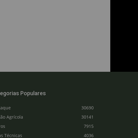
egorias Populares
taque
30690
ão Agrícola
30141
ros
7915
as Técnicas
4036