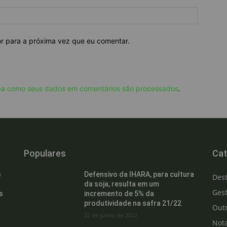
or para a próxima vez que eu comentar.
ba como seus dados em comentários são processados
.
Populares
Cat
s
Defensivo da IHARA, para cultura
Des
da soja, resulta em um
Gest
s
incremento de 5% da
produtividade na safra 21/22
Out
22 de junho de 2022
Not