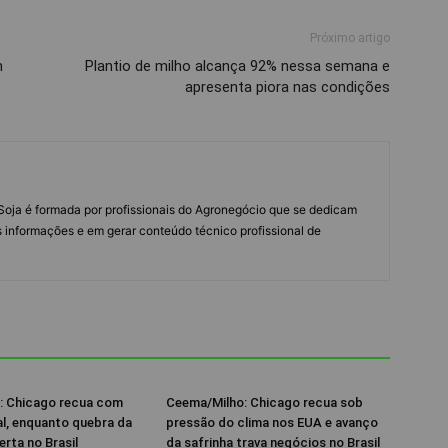
Próximo artigo
m
Plantio de milho alcança 92% nessa semana e
apresenta piora nas condições
s Soja é formada por profissionais do Agronegócio que se dedicam
 informações e em gerar conteúdo técnico profissional de
: Chicago recua com
Ceema/Milho: Chicago recua sob
al, enquanto quebra da
pressão do clima nos EUA e avanço
erta no Brasil
da safrinha trava negócios no Brasil