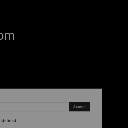
com
m