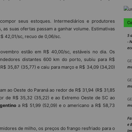
compor seus estoques. Intermediários e produtores
Co
, as suas ofertas passam a ganhar volume. Estimativas
5 
 42,01/sc, recuo de 0,06/sc.
- 
ec
 novembro estão em R$ 40,00/sc, estáveis no dia. Os
endedores distantes 600 km do porto, subiu para R$
GE
 R$ 35,87 (35,77) e caiu para março e R$ 34,09 (34,20)
mo
GE
mo
am ao Oeste do Paraná ao redor de R$ 31,94 (R$ 31,85
edor de R$ 35,32 (35,22) e ao Extremo Oeste de SC ao
GE
gentino
a R$ 51,99 (52,09) e o americano a R$ 58,73
mo
Fa
e 
idores de milho, os preços do frango resfriado para o
Im