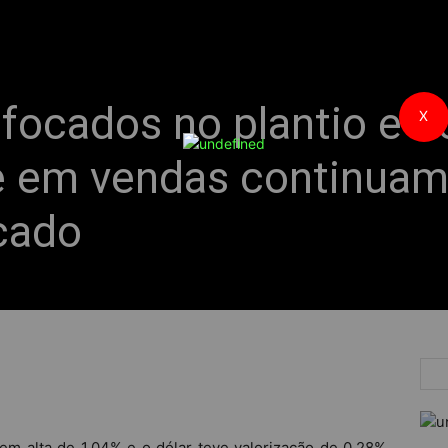
 focados no plantio e 
X
e em vendas continua
cado
m alta de 1,04% e o dólar teve valorização de 0,28%,