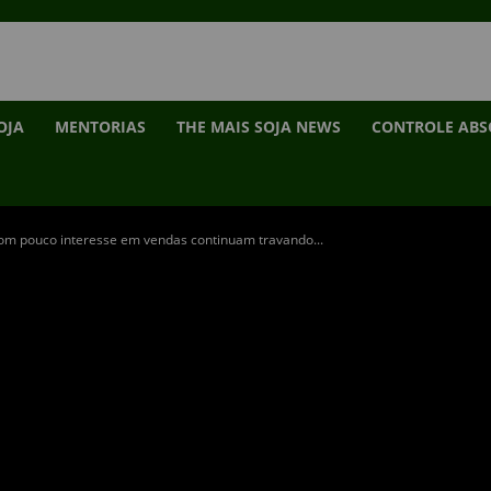
OJA
MENTORIAS
THE MAIS SOJA NEWS
CONTROLE AB
com pouco interesse em vendas continuam travando...