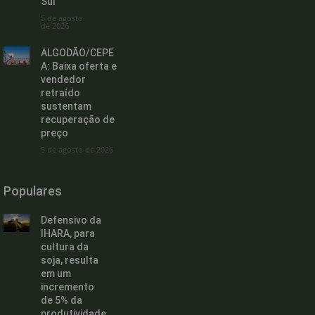
Sul
5 de agosto
de 2026
ALGODÃO/CEPE
A: Baixa oferta e
vendedor
retraído
sustentam
recuperação de
preço
5 de agosto de 2026
Populares
Defensivo da
IHARA, para
cultura da
soja, resulta
em um
incremento
de 5% da
produtividade