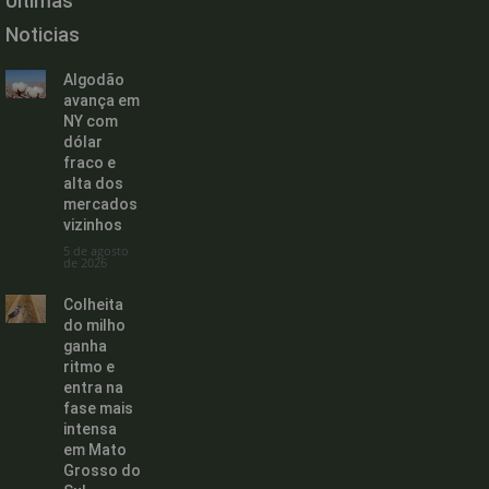
Últimas
Noticias
Algodão
avança em
NY com
dólar
fraco e
alta dos
mercados
vizinhos
5 de agosto
de 2026
Colheita
do milho
ganha
ritmo e
entra na
fase mais
intensa
em Mato
Grosso do