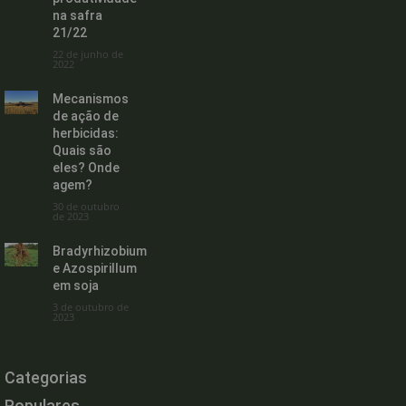
na safra
21/22
22 de junho de
2022
Mecanismos
de ação de
herbicidas:
Quais são
eles? Onde
agem?
30 de outubro
de 2023
Bradyrhizobium
e Azospirillum
em soja
3 de outubro de
2023
Categorias
Populares