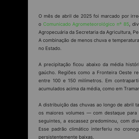
O mês de abril de 2025 foi marcado por irre
o
Comunicado Agrometeorológico nº 85
, di
Agropecuária da Secretaria da Agricultura, P
A combinação de menos chuva e temperaturas
no Estado.
A precipitação ficou abaixo da média histór
gaúcho. Regiões como a Fronteira Oeste reg
entre 100 e 150 milímetros. Em contrapart
acumulados acima da média, como em Trama
A distribuição das chuvas ao longo de abril 
os maiores volumes — com destaque para 
seguintes, a escassez predominou, com dive
Esse padrão climático interferiu no crono
persistentemente baixas.