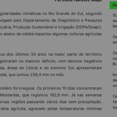
Po
gularidades climáticas no Rio Grande do Sul, segundo
Qu
vulgado pelo Departamento de Diagnóstico e Pesquisa
au
ba
ecuária, Produção Sustentável e Irrigação (DDPA/Seapi).
 abaixo da média impactou algumas culturas agrícolas
Ce
en
Ce
ica dos últimos 30 anos na maior parte do território
no
istraram os maiores déficits, com desvios negativos
Br
ida, áreas do Litoral e do extremo Sul apresentaram
ndaí, que somou 238,4 mm no mês.
In
da
cr
também foi irregular. Os primeiros 10 dias concentraram
Mostardas, que registrou 182,8 mm. Já nas semanas
Ce
rsas regiões passando vários dias sem precipitação.
fa
su
grama agrícola, agravado pelas temperaturas mínimas