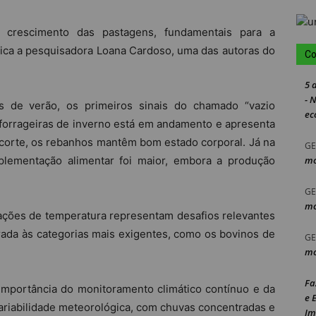
 crescimento das pastagens, fundamentais para a
plica a pesquisadora Loana Cardoso, uma das autoras do
Co
5 
- 
 de verão, os primeiros sinais do chamado “vazio
ec
as forrageiras de inverno está em andamento e apresenta
 corte, os rebanhos mantêm bom estado corporal. Já na
GE
uplementação alimentar foi maior, embora a produção
mo
GE
mo
ilações de temperatura representam desafios relevantes
rada às categorias mais exigentes, como os bovinos de
GE
mo
Fa
 importância do monitoramento climático contínuo e da
e 
 variabilidade meteorológica, com chuvas concentradas e
Im