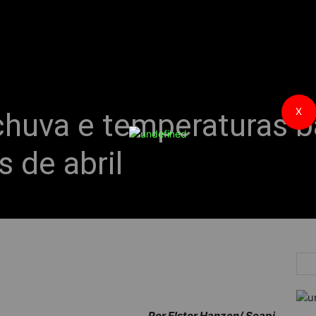
X
chuva e temperaturas b
 de abril
Por Elstor Hanzen/ Seapi