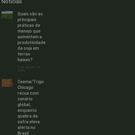
Noticias
Quais são as
principais
práticas de
manejo que
aumentam a
produtividade
da soja em
terras
baixas?
7 de agosto de
2026
Ceema/Trigo:
Chicago
recua com
cenário
global,
enquanto
quebra da
safra eleva
alerta no
Brasil