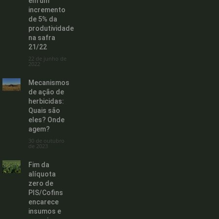
em um
incremento
de 5% da
produtividade
na safra
21/22
22 de junho de
2022
Mecanismos
de ação de
herbicidas:
Quais são
eles? Onde
agem?
30 de outubro
de 2023
Fim da
alíquota
zero de
PIS/Cofins
encarece
insumos e