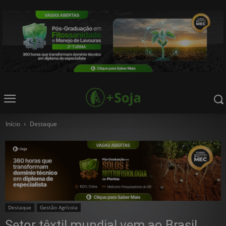
Início
Destaque
Destaque
Gestão Agrícola
Setor têxtil mundial vem ao Brasil