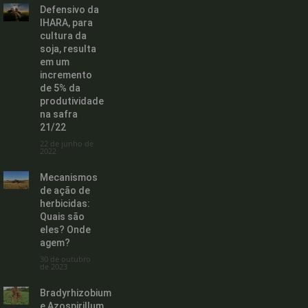
Defensivo da
IHARA, para
cultura da
soja, resulta
em um
incremento
de 5% da
produtividade
na safra
21/22
22 de junho de
2022
Mecanismos
de ação de
herbicidas:
Quais são
eles? Onde
agem?
30 de outubro
de 2023
Bradyrhizobium
e Azospirillum