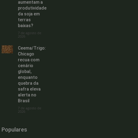
aumentam a
produtividade
da soja em
terras
baixas?
7 de agosto de
2026
Ceema/Trigo:
Chicago
recua com
cenário
global,
enquanto
quebra da
safra eleva
alerta no
Brasil
7 de agosto de
2026
Populares