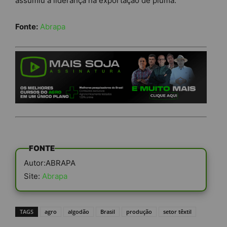
assumiu a liderança na exportação de pluma.
Fonte:
Abrapa
FONTE
Autor:ABRAPA
Site:
Abrapa
TAGS
agro
algodão
Brasil
produção
setor têxtil