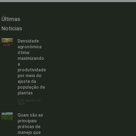
Últimas
Noticias
Densidade
agronômica
ótima:
maximizando
a
produtividade
por meio do
ajuste da
população de
plantas
9 de agosto de
2026
Quais são as
principais
práticas de
manejo que