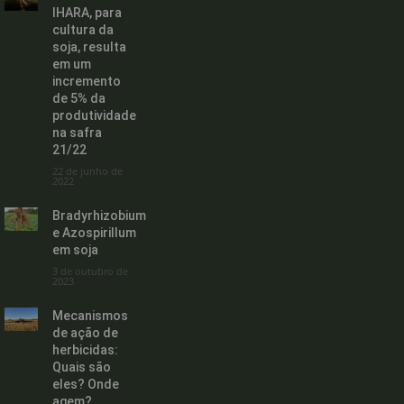
IHARA, para
cultura da
soja, resulta
em um
incremento
de 5% da
produtividade
na safra
21/22
22 de junho de
2022
Bradyrhizobium
e Azospirillum
em soja
3 de outubro de
2023
Mecanismos
de ação de
herbicidas:
Quais são
eles? Onde
agem?