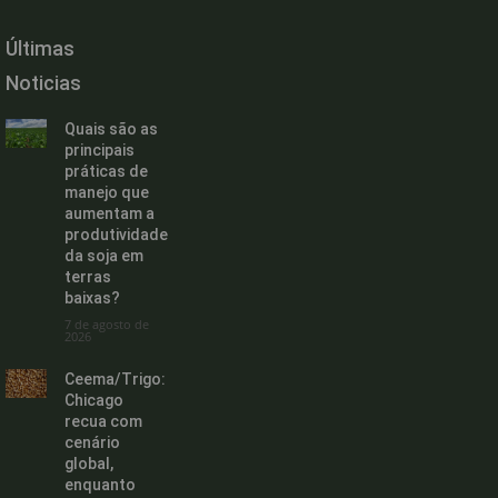
Últimas
Noticias
Quais são as
principais
práticas de
manejo que
aumentam a
produtividade
da soja em
terras
baixas?
7 de agosto de
2026
Ceema/Trigo:
Chicago
recua com
cenário
global,
enquanto